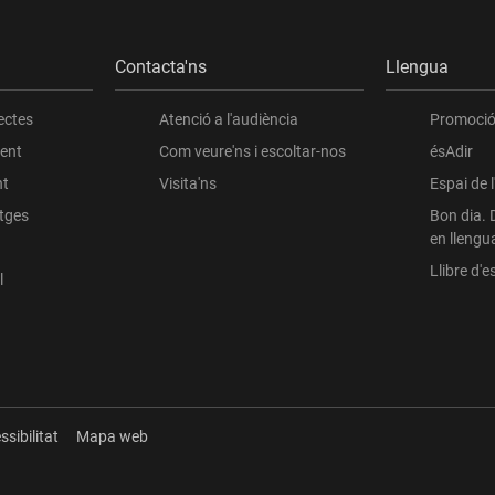
Contacta'ns
Llengua
ectes
Atenció a l'audiència
Promoció 
ient
Com veure'ns i escoltar-nos
ésAdir
nt
Visita'ns
Espai de 
atges
Bon dia. 
en llengu
Llibre d'es
l
ssibilitat
Mapa web