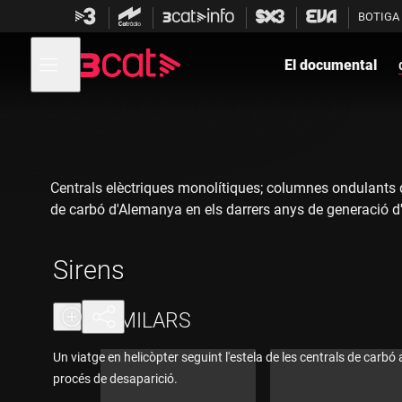
Anar
Anar
BOTIGA
a
al
la
contingut
Obre
navegació
menú
El documental
de
principal
navegació
Centrals elèctriques monolítiques; columnes ondulants de
de carbó d'Alemanya en els darrers anys de generació d'
Fitxa tècnica
Sirens
Guió i direcció: Ilaria Di Carlo
SIMILARS
Fotografia: Francisco Mece, Christian Wiege
Muntatge: Sofia Angelina Machado
Un viatge en helicòpter seguint l'estela de les centrals de carb
procés de desaparició.
Producció: Marlene Götz, Sophie Ahrens, Fabian Altenrie