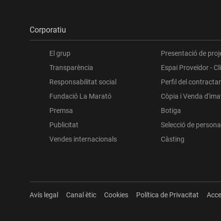
Corporatiu
El grup
Presentació de proj
Transparència
Espai Proveïdor - Cl
Responsabilitat social
Perfil del contracta
Fundació La Marató
Còpia i Venda d'im
Premsa
Botiga
Publicitat
Selecció de persona
Vendes internacionals
Càsting
Avís legal
Canal ètic
Cookies
Política de Privacitat
Acce