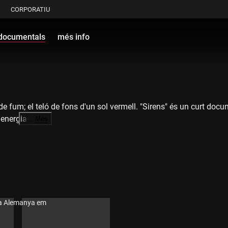
CORPORATIU
documentals
més info
 fum; el teló de fons d'un sol vermell. "Sirens" és un curt docu
energia.
…
Més
ó a Alemanya em
d, Kristof Gerega