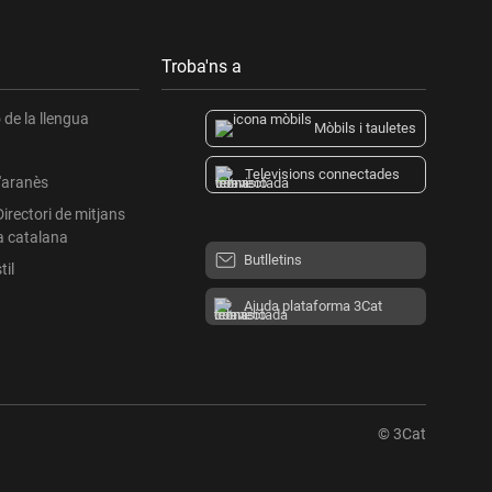
Troba'ns a
de la llengua
Mòbils i tauletes
Televisions connectades
l'aranès
Directori de mitjans
a catalana
Butlletins
til
Ajuda plataforma 3Cat
© 3Cat