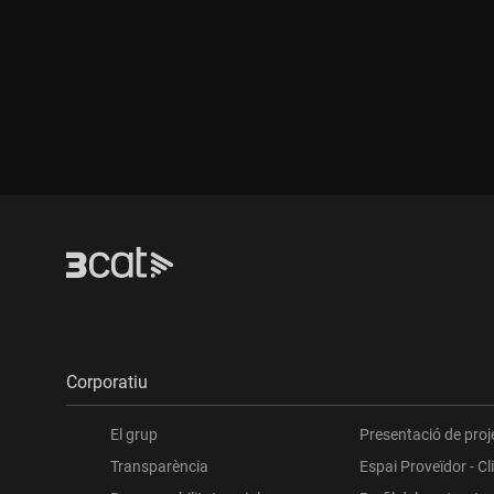
Durada:
Durada:
Corporatiu
El grup
Presentació de proj
Transparència
Espai Proveïdor - Cl