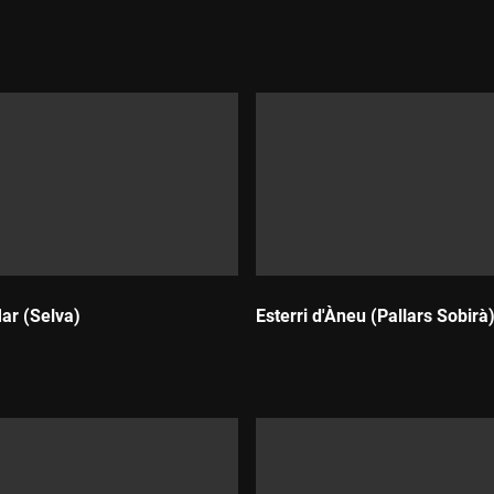
Durada:
Mar (Selva)
Esterri d'Àneu (Pallars Sobirà
Durada: