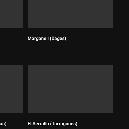
Marganell (Bages)
Durada:
txa)
El Serrallo (Tarragonès)