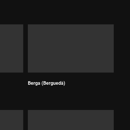
Durada:
)
Berga (Berguedà)
Durada: