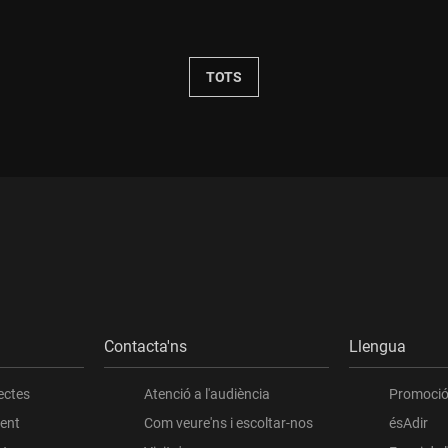
Durada:
TOTS
Contacta'ns
Llengua
ectes
Atenció a l'audiència
Promoció 
ient
Com veure'ns i escoltar-nos
ésAdir