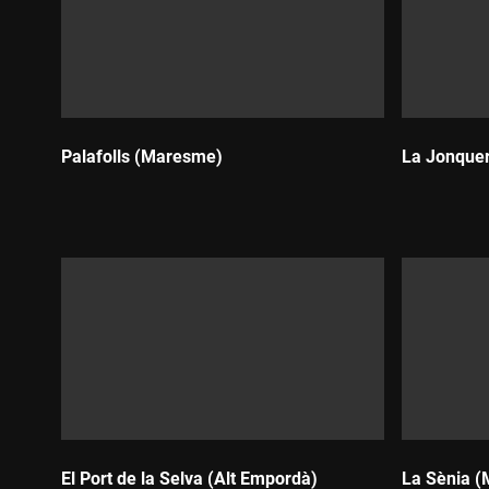
Palafolls (Maresme)
La Jonquer
Durada:
Durada:
El Port de la Selva (Alt Empordà)
La Sènia (