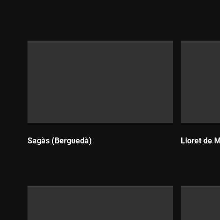
Durada:
Durada:
Sagàs (Berguedà)
Lloret de 
Durada:
Durada: