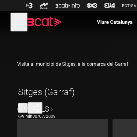
Anar
Anar
BOTIGA
a
al
la
contingut
Obre
navegació
menú
Viure Catalunya
de
principal
navegació
Visita al municipi de Sitges, a la comarca del Garraf.
Sitges (Garraf)
CAPÍTOLS
Durada:
9 min
30/07/2009