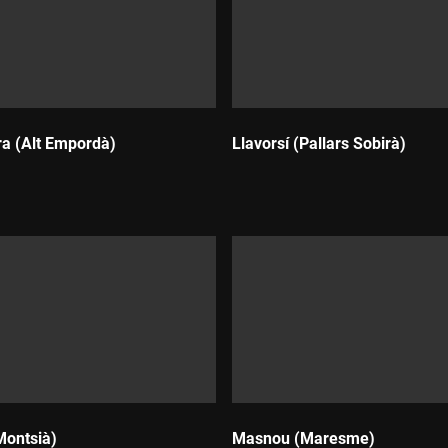
a (Alt Empordà)
Llavorsí (Pallars Sobirà)
Durada:
Montsià)
Masnou (Maresme)