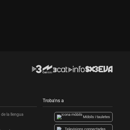
Durada:
Troba'ns a
de la llengua
Mòbils i tauletes
Televisions connectades