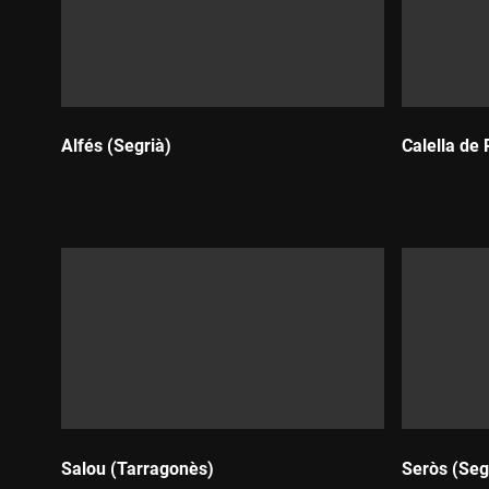
Alfés (Segrià)
Calella de
Durada:
Durada:
Salou (Tarragonès)
Seròs (Seg