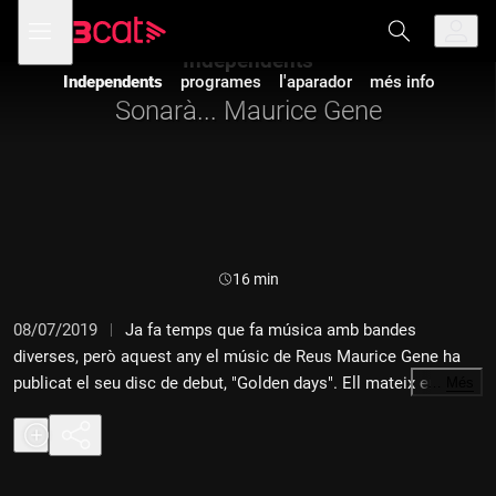
Anar
Anar
Obre
menú
a
al
de
la
contingut
Independents
navegació
navegació
Independents
programes
l'aparador
més info
principal
Sonarà... Maurice Gene
Durada:
16 min
08/07/2019
Ja fa temps que fa música amb bandes
diverses, però aquest any el músic de Reus Maurice Gene ha
publicat el seu disc de debut, "Golden days". Ell mateix ens el
…
Més
presenta.