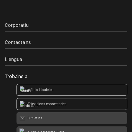
Corporatiu
Contacta'ns
Llengua
Troba'ns a
Mòbils i tauletes
Televisions connectades
Butlletins