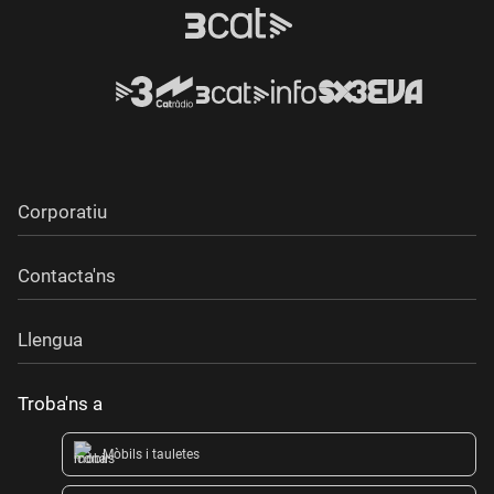
Corporatiu
Contacta'ns
Llengua
Troba'ns a
Mòbils i tauletes