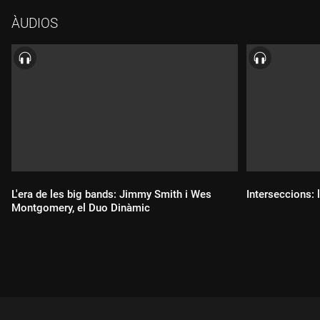
contrabaix; Ben Riley, bateria."Yesterdays" (de l'àlbum "Sonny
ÀUDIOS
meets Hawk!", 1963)Sonny Rollins i Coleman Hawkins, saxo
tenor; Paul Bley, piano; Roy McCyrdy, bateria; Bob Cranshaw,
contrabaix."Don't stop the Carnival" (de l'àlbum "Don't stop the
Carnival", 1978)Sonny Rollins, saxo tenor; Mark Soskin, piano;
Aurell Ray, guitarra elèctrica; Jerome Harris, baix; Tony
Williams, bateria.
L'era de les big bands: Jimmy Smith i Wes
Interseccions: l
Montgomery, el Duo Dinàmic
Durada:
Durada: