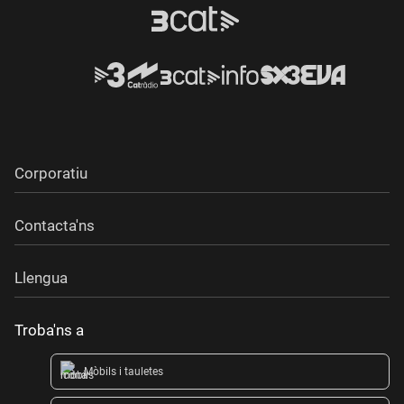
Corporatiu
Contacta'ns
Llengua
Troba'ns a
Mòbils i tauletes