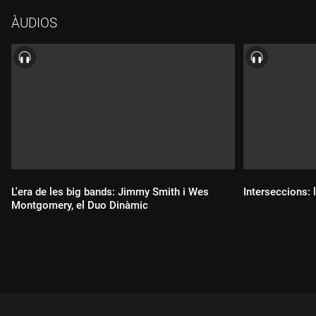
Duhlop, bateria"Island lady" (de l'àlbum "The way I feel",
ÀUDIOS
1976)Sonny Rollins, saxo tenor; orquestra dirigida per Wade
Marcus"Who cares"(de l'àlbum "Sonny Rollins and the Big
Brass", 1958)Sonny Rollins, saxo tenor; big band dirigida per
Ernie Wilkins
L'era de les big bands: Jimmy Smith i Wes
Interseccions: l
Montgomery, el Duo Dinàmic
Durada:
Durada: