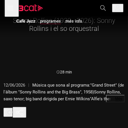
Anar
Anar
Obre
menú
Cafè Jazz
a
al
de
la
contingut
navegació
navegació
Sonny Rollins (1930 - 2026): Sonny
Cafè Jazz
programes
més info
principal
Rollins i el so orquestral
Durada:
28 min
12/06/2026
Música que sona al programa:"Grand Street" (de
l'àlbum "Sonny Rollins and the Big Brass", 1958)Sonny Rollins,
saxo tenor; big band dirigida per Ernie Wilkins"Alfie's theme" (de
…
Més
l'àlbum "Alfie", 1966)Sonny Rollins, saxo tenor; JJ Johnson,
Jimmy Clevelands, trombó; Phil Woods, saxo alt; Bob Ashton,
saxo tenor, Denny Bank, saxo baríton; Roger Kellaway, piano;
Kenny Burrell, guitarra; Walter Booker, contrabaix; Frankie