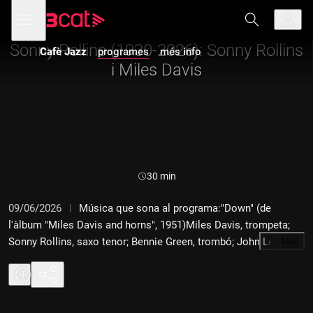
Anar
Anar
Obre
menú
Cafè Jazz
a
al
de
la
contingut
navegació
navegació
Sonny Rollins (1930-2026): Sonny Rollins
Cafè Jazz
programes
més info
principal
i Miles Davis
Durada:
30 min
09/06/2026
Música que sona al programa:"Down" (de
l'àlbum "Miles Davis and horns", 1951)Miles Davis, trompeta;
Sonny Rollins, saxo tenor; Bennie Green, trombó; John Lewis,
…
Més
piano; Percy Heath, contrabaix; Roy Haynes, bateria."Dig" (de
l'àlbum "Dig", 1951)Miles Davis, trompeta; Jackie McLean, saxo
alt; Sonny Rollins, saxo tenor; Walter Bishop, piano; Tommy
Potter, contrabaix; Art Blakey, bateria."Doxy", "Oleo" (de l'àlbum