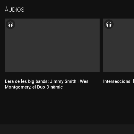
"Bag's groove", 1954-1957) Miles Davis, trompeta; Sonny
ÀUDIOS
Rollins, saxo tenor; Horace Silver, piano; Percy Heath,
contrabaix; Kenny Clarke, bateria."Morpheus" (de l'àlbum "Miles
Davis & Sonny Rollins - The Classic Prestige Sessions, 1951-
1956")Miles Davis, trompeta; Sonny Rollins, saxo tenor; Benny
Green, trombó; John Lewis, piano; Percy Heath, contrabaix; Roy
Haynes, bateria."But not for me" (de l'àlbum "Miles Davis with
Sonny Rollins", 1954-2009)Sonny Rollins, saxo tenor; Miles
Davis, trompeta; John Lewis, piano; Percy Heath, contrabaix;
Roy Haynes, bateria.
L'era de les big bands: Jimmy Smith i Wes
Interseccions: l
Montgomery, el Duo Dinàmic
Durada:
Durada: