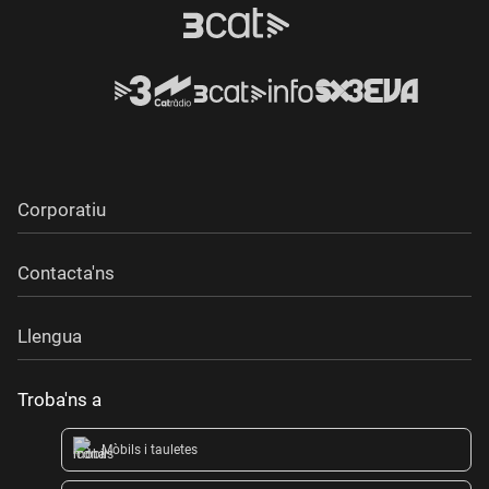
Corporatiu
Contacta'ns
Llengua
Troba'ns a
Mòbils i tauletes