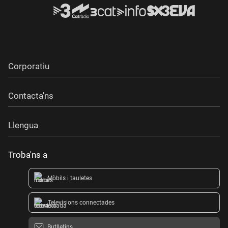
Corporatiu
Contacta'ns
Llengua
Troba'ns a
Mòbils i tauletes
Televisions connectades
Butlletins