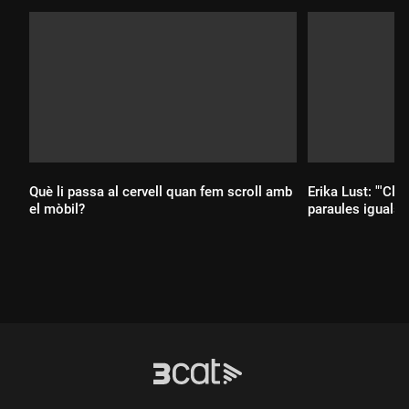
Què li passa al cervell quan fem scroll amb
Erika Lust: "'Clít
el mòbil?
paraules iguals q
Durada:
Durada: