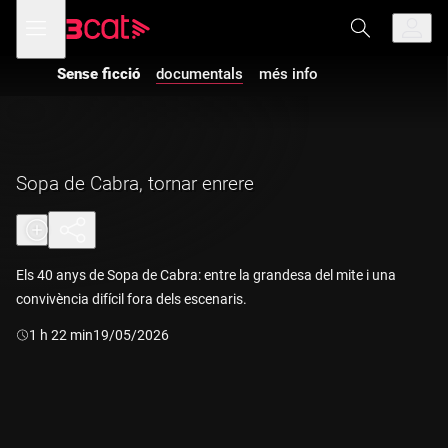
Anar
Anar
Obre
menú
a
al
de
la
contingut
navegació
navegació
Sense ficció
documentals
més info
principal
Sopa de Cabra, tornar enrere
Els 40 anys de Sopa de Cabra: entre la grandesa del mite i una
convivència difícil fora dels escenaris.
Durada:
1 h 22 min
19/05/2026