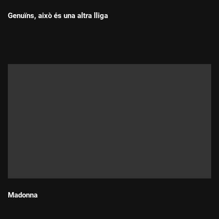
Genuïns, això és una altra lliga
Durada:
Madonna
Durada: