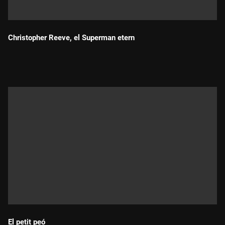
Christopher Reeve, el Superman etern
Durada:
El petit peó