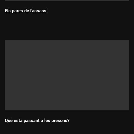
Els pares de l'assassí
Durada:
Què està passant a les presons?
Durada: