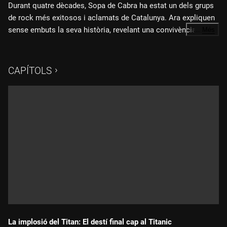
Durant quatre dècades, Sopa de Cabra ha estat un dels grups
de rock més exitosos i aclamats de Catalunya. Ara expliquen
sense embuts la seva història, revelant una convivència
…
Més
complexa condicionada per la disparitat de tarannàs dels
Fitxa tècnica:
membres del grup.
CAPÍTOLS
Direcció: Jordi Call
Guió: Marc Serena, Jordi Call
Direcció de fotografia: Marc González
Producció executiva 3Cat: David Bassa Cabanas, Sílvia Pairó
Vila
Coordinació continguts 3Cat: Montse Armengou Martín
Producció delegada de 3Cat: Joan Carles Villacreces
Rodríguez
Responsable imatge 3Cat: Xavier Garcia Balañà
La implosió del Titan: El destí final cap al Titanic