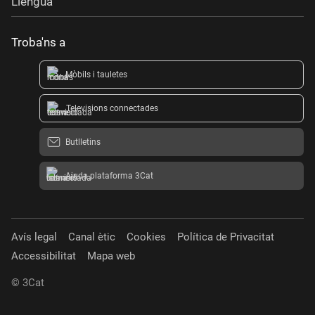
Llengua
Troba'ns a
Mòbils i tauletes
Televisions connectades
Butlletins
Ajuda plataforma 3Cat
Avís legal
Canal ètic
Cookies
Política de Privacitat
Accessibilitat
Mapa web
© 3Cat