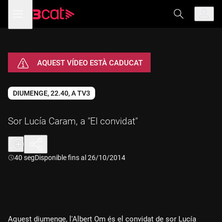
Anar
Anar
Obre
menú
a
al
de
la
contingut
navegació
navegació
principal
AQUEST VÍDEO ESTÀ CADUCAT
DIUMENGE, 22.40, A TV3
Sor Lucía Caram, a "El convidat"
Durada:
40 seg
Disponible fins al 26/10/2014
Aquest diumenge, l'Albert Om és el convidat de sor Lucía