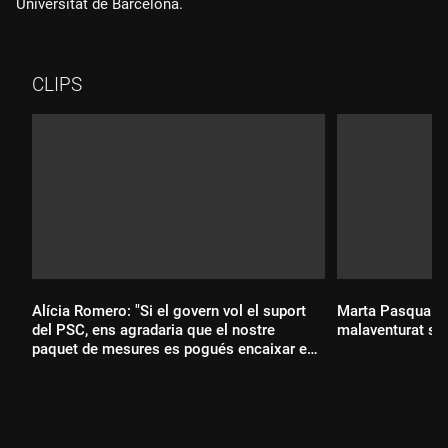
Universitat de Barcelona.
CLIPS
Alícia Romero: "Si el govern vol el suport
Marta Pasqual en
del PSC, ens agradaria que el nostre
malaventurat se
paquet de mesures es pogués encaixar en
els pressupostos"
Durada: