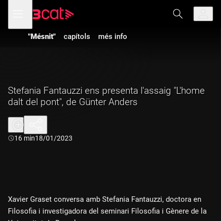
Anar
Anar
Obre
menú
a
al
de
la
contingut
navegació
navegació
"Mésnit"
capítols
més info
principal
Stefania Fantauzzi ens presenta l'assaig "L'home
dalt del pont", de Günter Anders
Durada:
16 min
18/01/2023
Xavier Graset conversa amb Stefania Fantauzzi, doctora en
Filosofia i investigadora del seminari Filosofia i Gènere de la