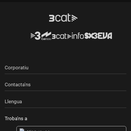
Durada:
Corporatiu
Contacta'ns
Llengua
Troba'ns a