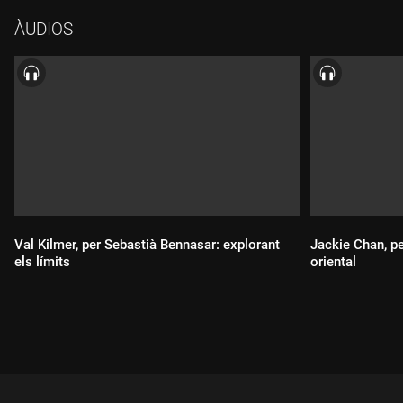
Buscemi amb l'escriptora i comunicadora cultural Ofèlia
ÀUDIOS
Carbonell, que acaba de publicar l'assaig "Les catalanes no es
pinten".
Val Kilmer, per Sebastià Bennasar: explorant
Jackie Chan, pe
els límits
oriental
Durada:
Durada: