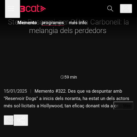
Anar
Anar
Obre
menú
Memento
a
al
de
la
contingut
navegació
navegació
Steve Buscemi, per Ofèlia Carbonell: la
Memento
programes
més info
principal
melangia dels perdedors
Durada:
59 min
15/01/2025
Memento #322. Des que va despuntar amb
"Reservoir Dogs" a inicis dels noranta, ha estat un dels actors
més sol·licitats a Hollywood, tan eficaç donant vida a criminals
…
Més
amb un pòsit tràgic que a individus llunàtics i solitaris. Es
troba tan a gust treballant amb els germans Coen o Jim
Jarmusch com en les comèdies d'Adam Sandler i els
blockbusters d'acció. Repassem la llarga carrera de Steve