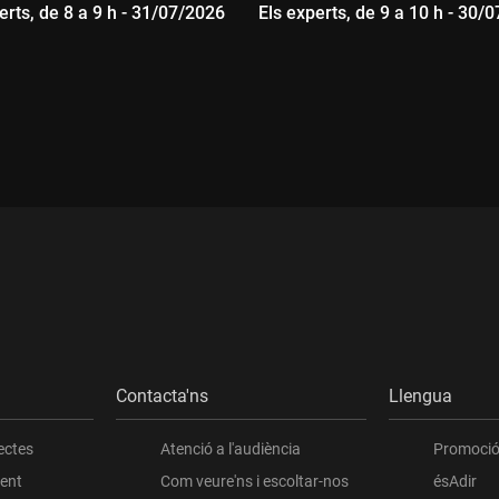
erts, de 8 a 9 h - 31/07/2026
Els experts, de 9 a 10 h - 30/
ada:
Durada:
Contacta'ns
Llengua
ectes
Atenció a l'audiència
Promoció 
ient
Com veure'ns i escoltar-nos
ésAdir