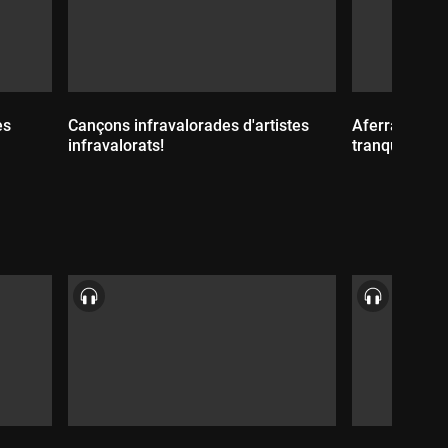
es
Cançons infravalorades d'artistes
Aferrar-se a
infravalorats!
tranquils
Durada:
Durada: