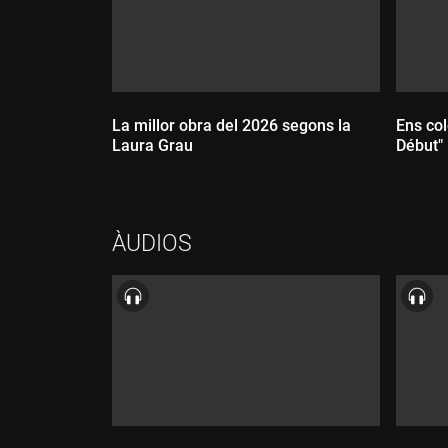
La millor obra del 2026 segons la
Ens col
Laura Grau
Début"
ÀUDIOS
Dur
Durada: