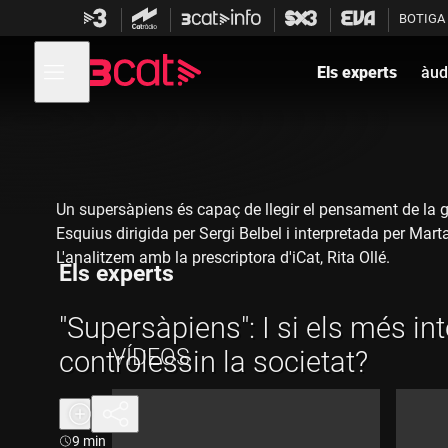
Anar
Anar
BOTIGA
a
al
la
contingut
Obre
navegació
menú
Els experts
àud
de
principal
navegació
Un supersàpiens és capaç de llegir el pensament de la 
Esquius dirigida per Sergi Belbel i interpretada per Mart
L'analitzem amb la prescriptora d'iCat, Rita Ollé.
Els experts
"Supersàpiens": I si els més int
VÍDEOS
controlessin la societat?
Durada:
9 min