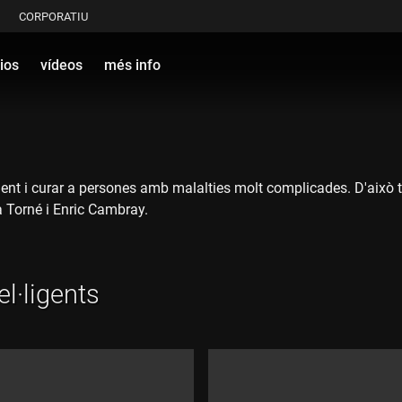
CORPORATIU
ios
vídeos
més info
gent i curar a persones amb malalties molt complicades. D'això
a Torné i Enric Cambray.
el·ligents