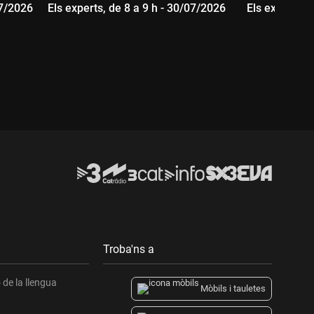
07/2026
Els experts, de 8 a 9 h - 30/07/2026
Els experts, 
Durada:
Durada:
Troba'ns a
de la llengua
Mòbils i tauletes