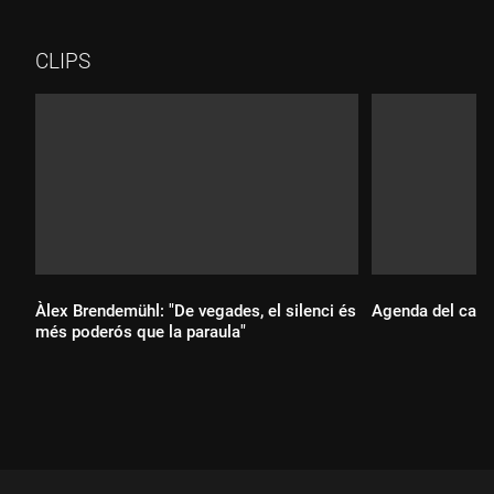
CLIPS
Àlex Brendemühl: "De vegades, el silenci és
Agenda del cap 
més poderós que la paraula"
Durada:
Durada: