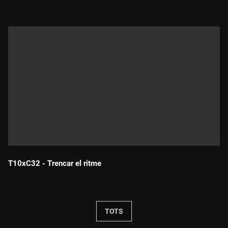
T10xC32 - Trencar el ritme
Durada:
TOTS