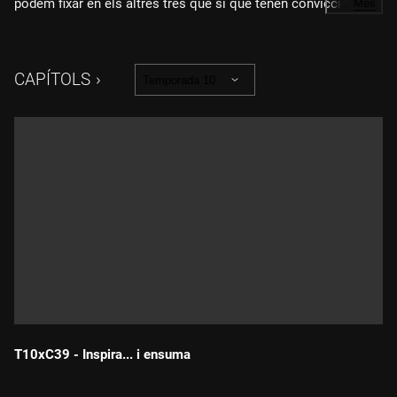
podem fixar en els altres tres que sí que tenen conviccions
…
Més
democràtiques.
CAPÍTOLS
Temporada 10
T10xC39 - Inspira... i ensuma
Durada: