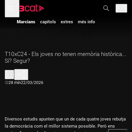
Anar
Anar
Obre
menú
a
al
de
la
contingut
navegació
navegació
Marcians
capítols
extres
més info
principal
T10xC24 - Els joves no tenen memòria històrica...
Sí? Segur?
Durada:
28 min
22/03/2026
Diversos estudis apunten que un de cada quatre joves rebutja
la democràcia com el millor sistema possible. Però ens