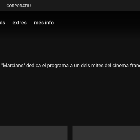
CORPORATIU
ols
extres
més info
s, "Marcians" dedica el programa a un dels mites del cinema fran