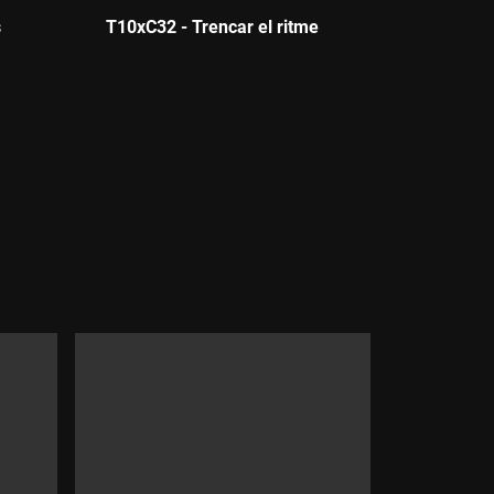
s
T10xC32 - Trencar el ritme
Durada: