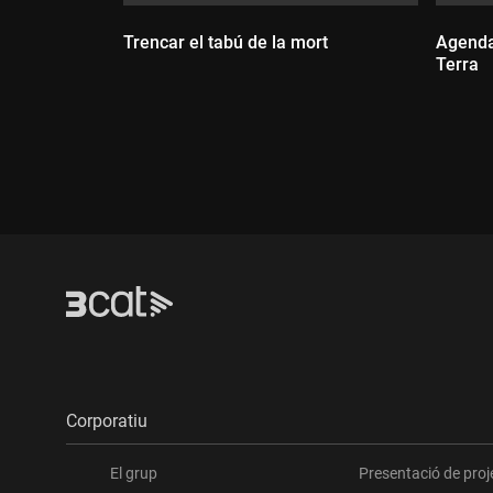
Trencar el tabú de la mort
Agenda
Terra
Durada:
Dur
Corporatiu
El grup
Presentació de proj