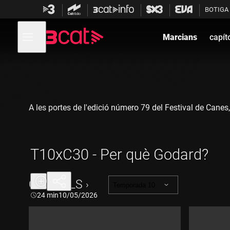
Anar
Anar
BOTIGA
a
al
la
contingut
Obre
navegació
menú
Marcians
capít
de
principal
navegació
A les portes de l'edició número 79 del Festival de Cane
T10xC30 - Per què Godard?
CAPÍTOLS
Temporada 10
Durada:
24 min
10/05/2026