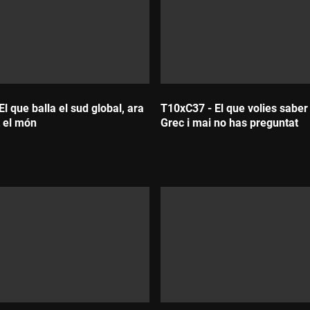
l que balla el sud global, ara
T10xC37 - El que volies saber
t el món
Grec i mai no has preguntat
Durada: