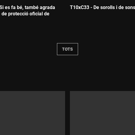
Si es fa bé, també agrada
T10xC33 - De sorolls i de son
e de protecció oficial de
Durada:
TOTS