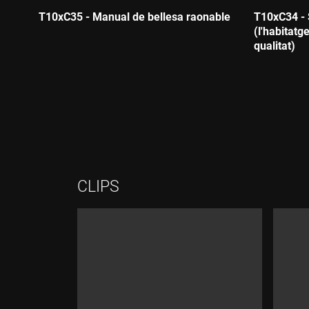
T10xC35 - Manual de bellesa raonable
T10xC34 - 
(l'habitatg
Durada:
qualitat)
Durada:
CLIPS