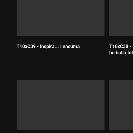
T10xC39 - Inspira... i ensuma
T10xC38 - E
ho balla to
Durada:
Durada: