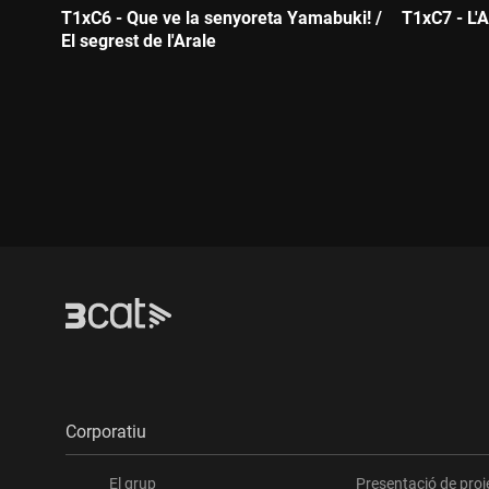
T1xC6 - Que ve la senyoreta Yamabuki! /
T1xC7 - L'A
El segrest de l'Arale
Durada
Durada:
Corporatiu
El grup
Presentació de proj