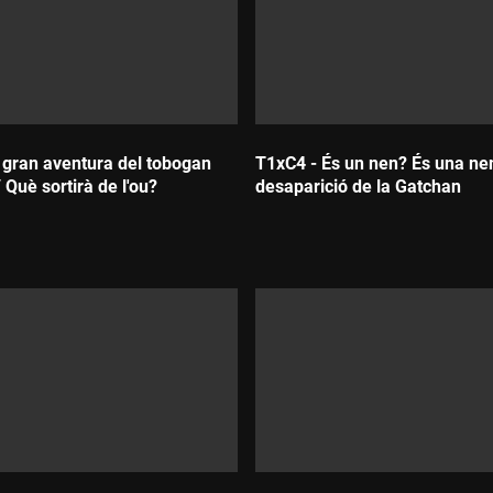
 gran aventura del tobogan
T1xC4 - És un nen? És una ne
 Què sortirà de l'ou?
desaparició de la Gatchan
:
Durada: