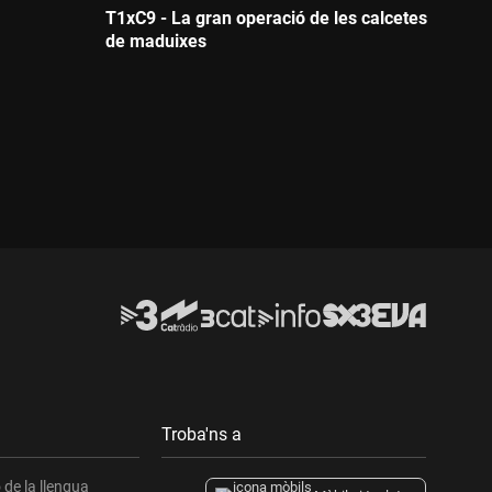
T1xC9 - La gran operació de les calcetes
de maduixes
Durada:
Troba'ns a
de la llengua