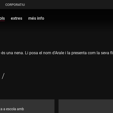
CORPORATIU
ols
extres
més info
s una nena. Li posa el nom d'Arale i la presenta com la seva fill
 /
orta a escola amb