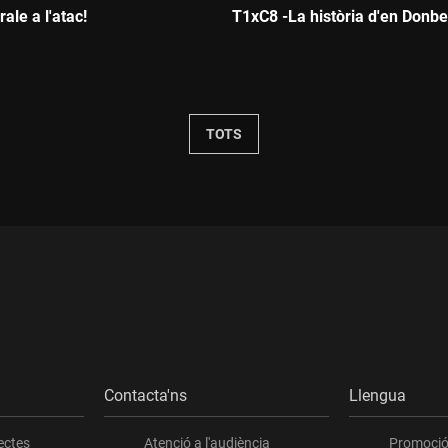
rale a l'atac!
T1xC8 -La història d'en Donbe
:
Durada:
TOTS
Contacta'ns
Llengua
ectes
Atenció a l'audiència
Promoció 