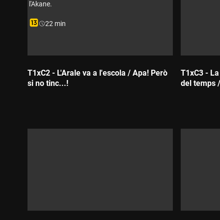
l'Akane.
Durada:
22 min
T1xC2 - L'Arale va a l'escola / Apa! Però
T1xC3 - La
si no tinc...!
del temps /
Durada:
Durada