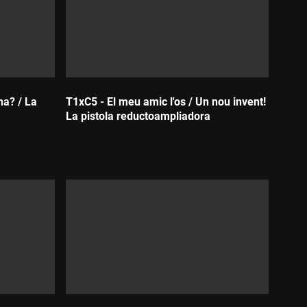
na? / La
T1xC5 - El meu amic l'os / Un nou invent!
La pistola reductoampliadora
Durada: