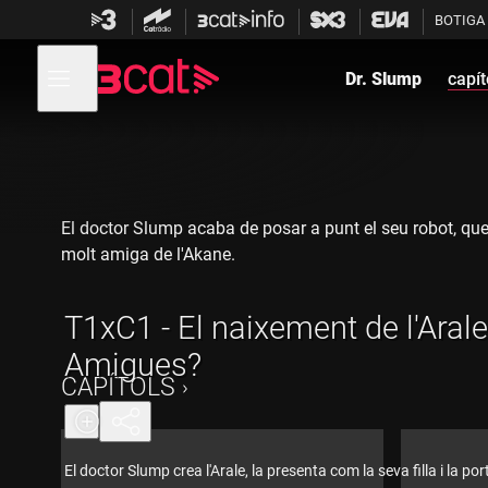
Anar
Anar
BOTIGA
a
al
la
contingut
Obre
navegació
menú
Dr. Slump
capít
de
principal
navegació
El doctor Slump acaba de posar a punt el seu robot, que é
molt amiga de l'Akane.
T1xC1 - El naixement de l'Arale
Amigues?
CAPÍTOLS
El doctor Slump crea l'Arale, la presenta com la seva filla i la p