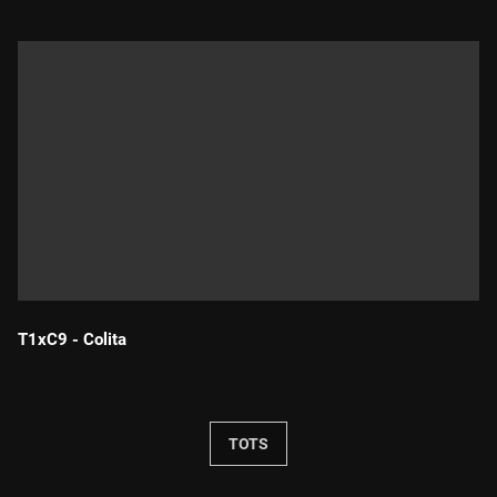
T1xC9 - Colita
Durada:
TOTS