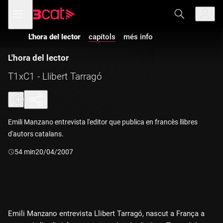
Anar
Anar
Obre
menú
a
al
de
la
contingut
navegació
navegació
L'hora del lector
capítols
més info
principal
L'hora del lector
T1xC1 - Llibert Tarragó
Emili Manzano entrevista l'editor que publica en francès llibres
d'autors catalans.
Durada:
54 min
20/04/2007
Emili Manzano entrevista Llibert Tarragó, nascut a França a