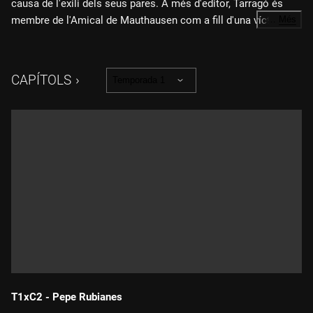
causa de l'exili dels seus pares. A més d'editor, Tarragó és
membre de l'Amical de Mauthausen com a fill d'una víctima
…
Més
deportada al camp de concentració. Per una altra banda,
acompanyem l'escriptor Martí Domínguez a comprar a la
llibreria Tres i Quatre de València, i gaudim de l'actuació de
CAPÍTOLS
Temporada 1
Ramon Colomina en el paper de Tornasol.
T1xC2 - Pepe Rubianes