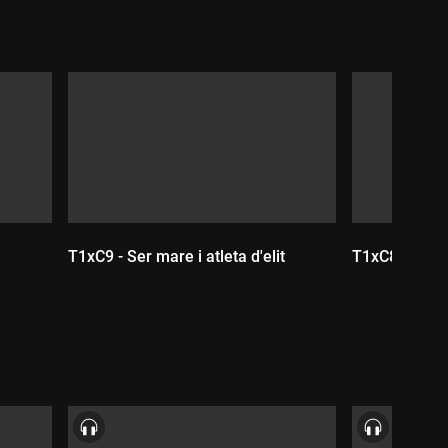
T1xC9 - Ser mare i atleta d'elit
T1xC8 - Ser 
Durada:
Durada: