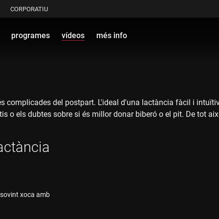
CORPORATIU
programes
vídeos
més info
és complicades del postpart. L'ideal d'una lactància fàcil i int
is o els dubtes sobre si és millor donar biberó o el pit. De tot 
lactància
às sovint xoca amb