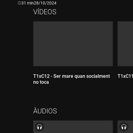
Durada:
31 min
28/10/2024
VÍDEOS
T1xC12 - Ser mare quan socialment
T1xC11
no toca
ÀUDIOS
Durada:
Dur