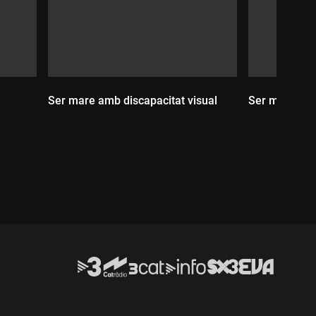
Ser mare amb discapacitat visual
Ser mare i gu
Durada:
Durada: