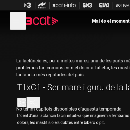
Anar
Anar
BOTIGA
a
al
la
contingut
Obre
navegació
menú
Mai és el moment
de
principal
navegació
La lactància és, per a moltes mares, una de les parts m
problemes tan comuns com el dolor a l'alletar, les mastit
lactància més reputades del país.
T1xC1 - Ser mare i guru de la 
No tenim capítols disponibles d‘aquesta temporada
L'ideal d'una lactància fàcil i intuïtiva que imaginem a l'embar
dolors, les mastitis o els dubtes entre biberó o pit.