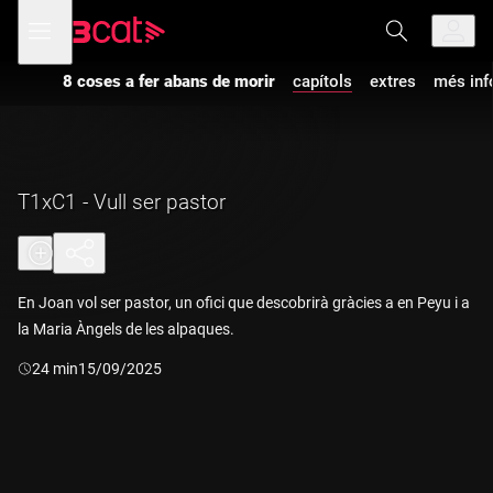
Anar
Anar
Obre
menú
a
al
de
la
contingut
navegació
navegació
8 coses a fer abans de morir
capítols
extres
més inf
principal
T1xC1 - Vull ser pastor
En Joan vol ser pastor, un ofici que descobrirà gràcies a en Peyu i a
la Maria Àngels de les alpaques.
Durada:
24 min
15/09/2025