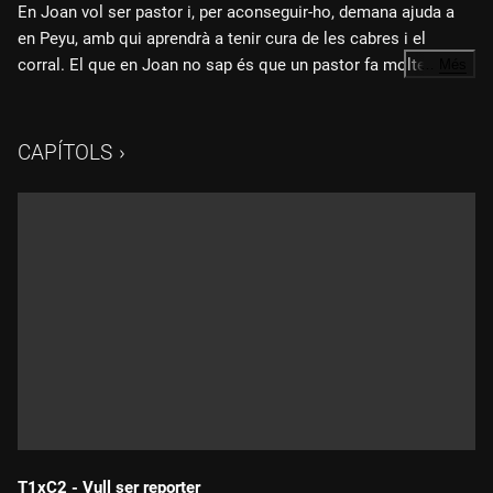
En Joan vol ser pastor i, per aconseguir-ho, demana ajuda a
en Peyu, amb qui aprendrà a tenir cura de les cabres i el
corral. El que en Joan no sap és que un pastor fa moltes més
…
Més
coses. Per això visitarà la Maria Àngels de les alpaques, que
també l'acompanyarà en l'objectiu final d'aquest ofici: fer
formatge i vendre'l a mercat.
CAPÍTOLS
T1xC2 - Vull ser reporter