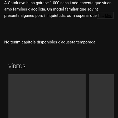
A Catalunya hi ha gairebé 1.000 nens i adolescents que viuen
amb famílies d'acollida. Un model familiar que sovint
presenta algunes pors i inquietuds: com superar que l'infant
…
Més
que aculls hagi de tornar amb la seva família d'origen? L'Inma
Espín és mare d'acollida d'una nena des de fa més de nou
anys. Amb la seva experiència vol trencar molts tabús i mites
envers l'acollida i demostrar la necessitat d'ajudar més
No tenim capítols disponibles d‘aquesta temporada
infants que tenen famílies amb problemes.
VÍDEOS