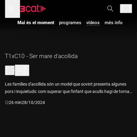
Anar
Anar
Obre
menú
a
al
de
la
contingut
navegació
navegació
Mai és el moment
programes
vídeos
més info
principal
T1xC10 - Ser mare d'acollida
Les famílies d'acollida són un model que sovint presenta algunes
pors i inquietuds: com superar que l'infant que aculls hagi de tornar
amb la seva família d'origen?
Durada:
26 min
28/10/2024