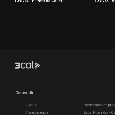
T3xC14 - El Petit de Cal Eril
T3xC13 - K
Durada:
Durada:
Corporatiu
El grup
Presentació de proj
Transparència
Espai Proveïdor - Cl