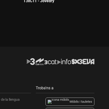
T3xC11 - Jovedry
Durada:
Troba'ns a
de la llengua
Mòbils i tauletes