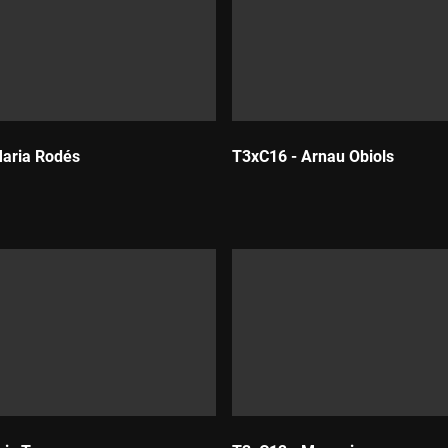
aria Rodés
T3xC16 - Arnau Obiols
Durada:
la Vila de Gràcia, Barcelona