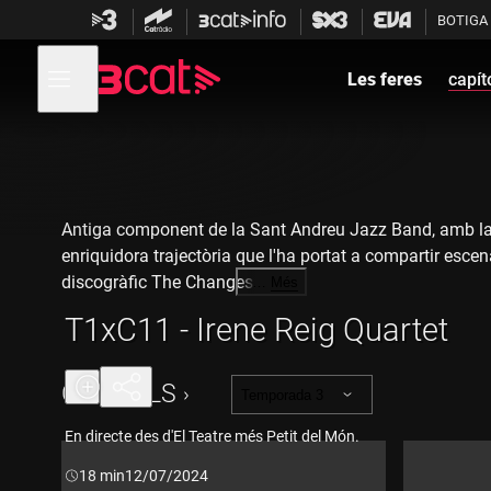
Anar
Anar
BOTIGA
a
al
la
contingut
Obre
navegació
menú
Les feres
capít
de
principal
navegació
Antiga component de la Sant Andreu Jazz Band, amb la qua
enriquidora trajectòria que l'ha portat a compartir esce
discogràfic The Changes.
…
Més
T1xC11 - Irene Reig Quartet
Intèrprets:
Irene Reig - saxo
CAPÍTOLS
Temporada 3
Xavier Torres - piano
En directe des d'El Teatre més Petit del Món.
Dee
Jay Foster - contrabaix
Durada:
18 min
12/07/2024