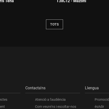
ris Tena
T3xC12 - Mazoni
Durada:
TOTS
Contacta'ns
Llengua
ectes
Atenció a l'audiència
Promoció 
ient
Com veure'ns i escoltar-nos
ésAdir