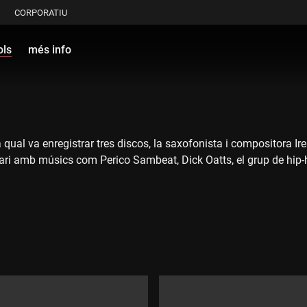
CORPORATIU
ols
més info
l va enregistrar tres discos, la saxofonista i compositora Irene
nari amb músics com Perico Sambeat, Dick Oatts, el grup de hip-hop