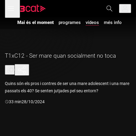
Anar
Anar
Obre
menú
a
al
de
la
contingut
navegació
navegació
Mai és el moment
programes
vídeos
més info
principal
T1xC12 - Ser mare quan socialment no toca
Quins són els pros i contres de ser una mare adolescent i una mare
passats els 40? Se senten jutjades pel seu entorn?
Durada:
33 min
28/10/2024