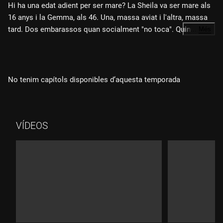
Hi ha una edat adient per ser mare? La Sheila va ser mare als
16 anys i la Gemma, als 46. Una, massa aviat i l'altra, massa
tard. Dos embarassos quan socialment "no toca". Quins són
…
Més
els pros i contres de ser una mare adolescent i una mare
passats els 40? Se senten jutjades pel seu entorn? Com van
rebre les seves famílies la notícia? Amb elles parlem de les
seves maternitats, envoltades de circumstàncies diferents i
No tenim capítols disponibles d‘aquesta temporada
amb 30 anys de diferència.
VÍDEOS