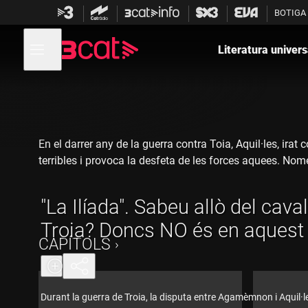
Anar
Anar
BOTIGA
a
al
la
contingut
Obre
navegació
menú
Literatura univers
de
principal
navegació
En el darrer any de la guerra contra Toia, Aquil·les, ir
terribles i provoca la desfeta de les forces aquees. Nom
"La Ilíada". Sabeu allò del caval
Troia? Doncs NO és en aquest l
CAPÍTOLS
Durant la guerra de Troia, la disputa entre Agamèmnon i Aquil·