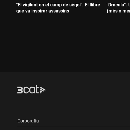
"El vigilant en el camp de sègol". El llibre
"Dràcula". 
que va inspirar assassins
(més o me
Durada:
Durada:
Corporatiu