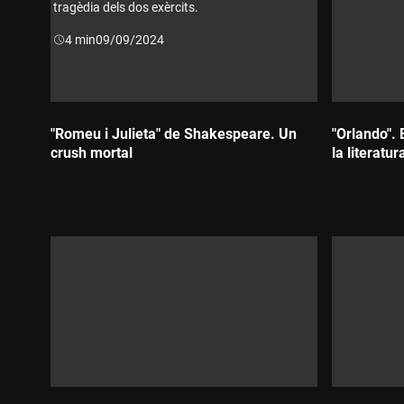
tragèdia dels dos exèrcits.
Durada:
4 min
09/09/2024
"Romeu i Julieta" de Shakespeare. Un
"Orlando". 
crush mortal
la literatur
Durada:
Durada: