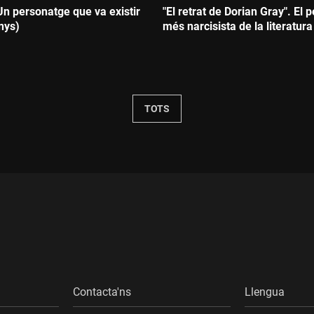
Un personatge que va existir
"El retrat de Dorian Gray". El
nys)
més narcisista de la literatura
Durada:
TOTS
Contacta'ns
Llengua