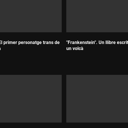
El primer personatge trans de
"Frankenstein". Un llibre escri
a
un volcà
Durada: