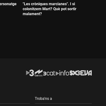
 personatge
"Les cròniques marcianes". I si
colonitzem Mart? Què pot sortir
malament?
Durada:
Troba'ns a