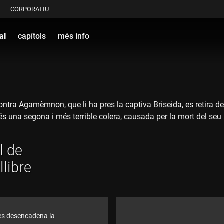
CORPORATIU
al
capítols
més info
at contra Agamèmnon, que li ha pres la captiva Briseida, es retir
és una segona i més terrible colera, causada per la mort del seu
l de
libre
les desencadena la