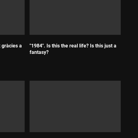
t gràcies a
"1984". Is this the real life? Is this just a
fantasy?
Durada: