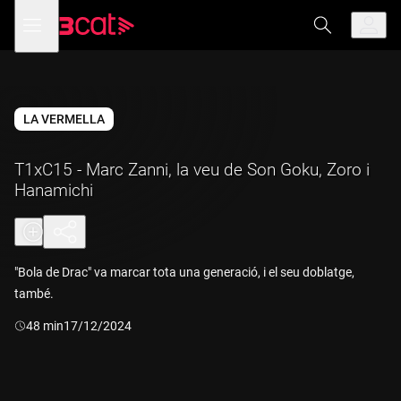
Anar
Anar
Obre
menú
a
al
de
la
contingut
navegació
navegació
principal
LA VERMELLA
T1xC15 - Marc Zanni, la veu de Son Goku, Zoro i
Hanamichi
"Bola de Drac" va marcar tota una generació, i el seu doblatge,
també.
Durada:
48 min
17/12/2024