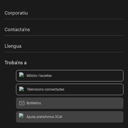
Corporatiu
Contacta'ns
Llengua
Troba'ns a
Mòbils i tauletes
Televisions connectades
Butlletins
Ajuda plataforma 3Cat