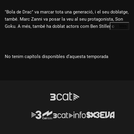
"Bola de Drac" va marcar tota una generació, i el seu doblatge,
també. Marc Zanni va posar la veu al seu protagonista, Son
Goku. A més, també ha doblat actors com Ben Stiller o
…
Més
Brendan Fraser i ha dirigit sèries d'animació com "Shin-chan"
o "One piece". Llegenda del Faristol: Vicenç Manel Domènech
(El Follet Tortuga).
No tenim capítols disponibles d‘aquesta temporada