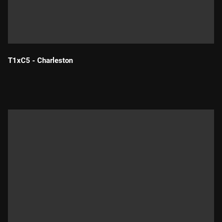
T1xC5 - Charleston
Durada: