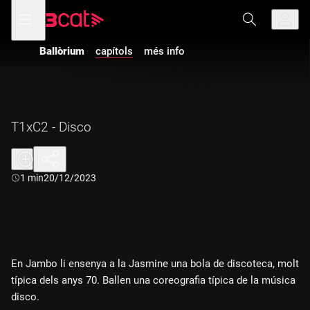
Anar
Anar
Obre
menú
a
al
de
la
contingut
navegació
navegació
Ballòrium
capítols
més info
principal
T1xC2 - Disco
Durada:
1 min
20/12/2023
En Jambo li ensenya a la Jasmine una bola de discoteca, molt
típica dels anys 70. Ballen una coreografia típica de la música
disco.