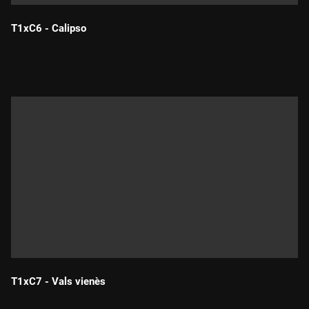
T1xC6 - Calipso
Durada:
T1xC7 - Vals vienès
Durada: