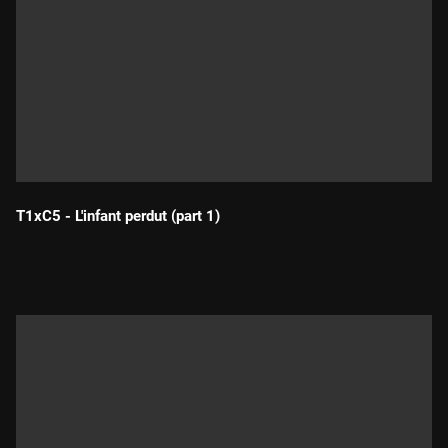
T1xC5 - L'infant perdut (part 1)
Durada: