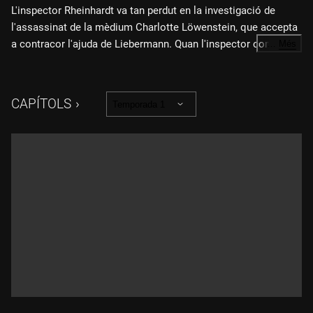
L'inspector Rheinhardt va tan perdut en la investigació de
l'assassinat de la mèdium Charlotte Löwenstein, que accepta
a contracor l'ajuda de Liebermann. Quan l'inspector comença
…
Més
a buscar el culpable entre les altes esferes vieneses, l'aparten
del cas, però ell i el doctor Liebermann continuen la
investigació, mentre van topant amb els seus problemes
CAPÍTOLS
Temporada 1
personals.