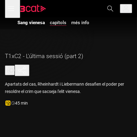
Anar
Anar
Obre
menú
a
al
de
la
contingut
navegació
navegació
Sang vienesa
capítols
més info
principal
T1xC2 - L'última sessió (part 2)
Apartats del cas, Rheinhardt i Liebermann desafien el poder per
resoldre el crim que sacseja l'elit vienesa.
Durada:
45 min