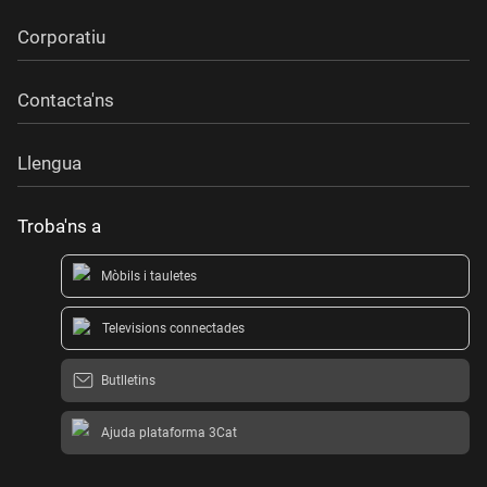
Corporatiu
Contacta'ns
Llengua
Troba'ns a
Mòbils i tauletes
Televisions connectades
Butlletins
Ajuda plataforma 3Cat