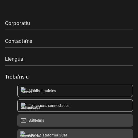
Corporatiu
Contacta'ns
Llengua
Troba'ns a
Mòbils i tauletes
Televisions connectades
Butlletins
Ajuda plataforma 3Cat