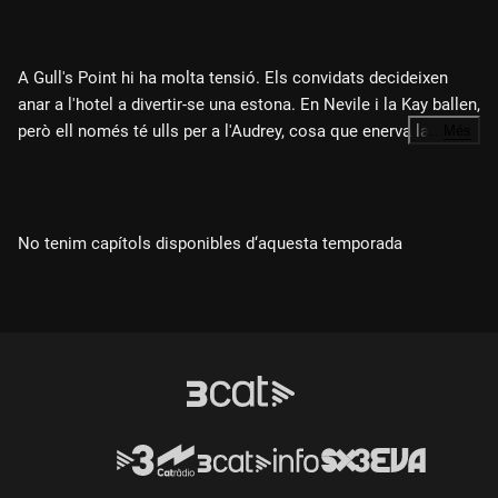
A Gull's Point hi ha molta tensió. Els convidats decideixen
anar a l'hotel a divertir-se una estona. En Nevile i la Kay ballen,
però ell només té ulls per a l'Audrey, cosa que enerva la Kay. A
…
Més
l'hora de sopar es produeix una confrontació inevitable i
intensa. L'endemà al matí descobreixen que hi ha hagut un
assassinat, i l'inspector Leach es trasllada a la finca per
investigar-lo. Tot indica que ha estat algú de la casa.
No tenim capítols disponibles d‘aquesta temporada