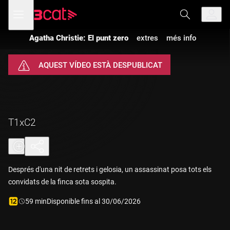
Anar
Anar
Obre
menú
a
al
de
la
contingut
navegació
navegació
Agatha Christie: El punt zero
extres
més info
principal
AQUEST VÍDEO ESTÀ DESPUBLICAT
T1xC2
Després d'una nit de retrets i gelosia, un assassinat posa tots els
convidats de la finca sota sospita.
Durada:
59 min
Disponible fins al 30/06/2026