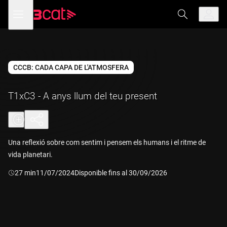
Anar
Anar
Obre
menú
a
al
de
la
contingut
navegació
navegació
principal
CCCB: CADA CAPA DE L'ATMOSFERA
T1xC3 - A anys llum del teu present
Una reflexió sobre com sentim i pensem els humans i el ritme de
vida planetari.
Durada:
27 min
11/07/2024
Disponible fins al 30/09/2026