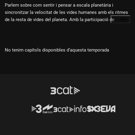
Parlem sobre com sentir i pensar a escala planetària i
sincronitzar la velocitat de les vides humanes amb els ritmes
de la resta de vides del planeta. Amb la participació de
…
Més
l'astrofísic Ignasi Ribas, l'antropòloga Yayo Herrero, l'enginyer
expert en intel·ligència artificial Ulises Cortés i la productora i
compositora Holly Herndon.
No tenim capítols disponibles d‘aquesta temporada