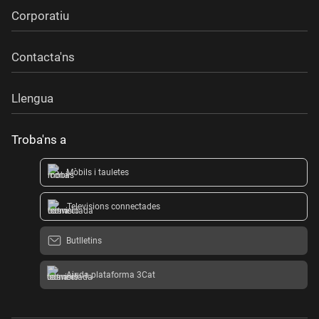
Corporatiu
Contacta'ns
Llengua
Troba'ns a
Mòbils i tauletes
Televisions connectades
Butlletins
Ajuda plataforma 3Cat