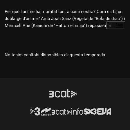
Per què l'anime ha triomfat tant a casa nostra? Com es fa un
doblatge d'anime? Amb Joan Sanz (Vegeta de "Bola de drac") i
Meritxell Ané (Kanichi de "Hattori el ninja") repassem els
…
Més
animes doblats en català dels anys 80 i 90, amb la
participació del traductor especialitzat en manga i anime
Marc Bernabé i un homenatge especial a Jordi Vila, el cantant
de "Bola de drac".
No tenim capítols disponibles d‘aquesta temporada