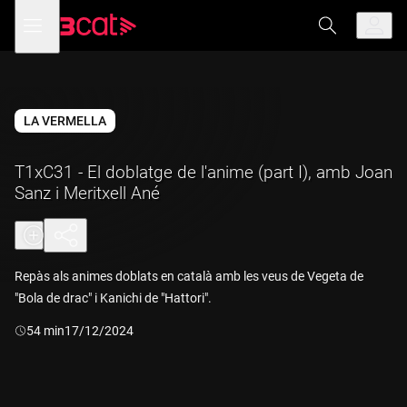
Anar
Anar
Obre
menú
a
al
de
la
contingut
navegació
navegació
principal
LA VERMELLA
T1xC31 - El doblatge de l'anime (part I), amb Joan
Sanz i Meritxell Ané
Repàs als animes doblats en català amb les veus de Vegeta de
"Bola de drac" i Kanichi de "Hattori".
Durada:
54 min
17/12/2024