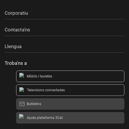
Corporatiu
Contacta'ns
Llengua
Troba'ns a
Mòbils i tauletes
Televisions connectades
Butlletins
Ajuda plataforma 3Cat