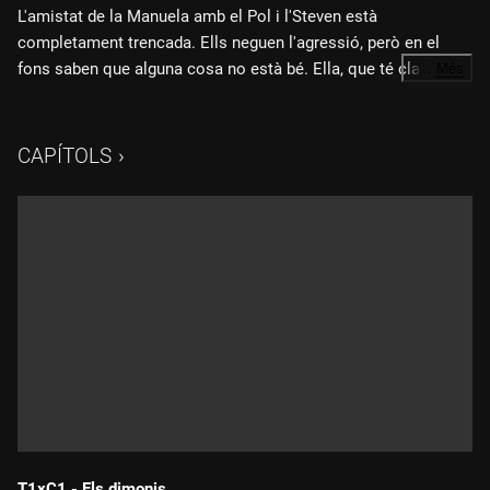
L'amistat de la Manuela amb el Pol i l'Steven està
completament trencada. Ells neguen l'agressió, però en el
fons saben que alguna cosa no està bé. Ella, que té clar el
…
Més
que va passar, tampoc sap com ha d'afrontar el dia a dia.
CAPÍTOLS
T1xC1 - Els dimonis