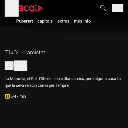
Anar
Anar
Obre
menú
a
al
de
la
contingut
navegació
navegació
Pubertat
capítols
extres
més info
Vés a la versió
principal
amb
audiodescripció
de
Pubertat
-
T1xC4 -
L'amistat
T1xC4 - L'amistat
La Manuela, el Pol i l'Steven són millors amics, però alguna cosa fa
que la seva relació canviï per sempre.
Durada:
47 min