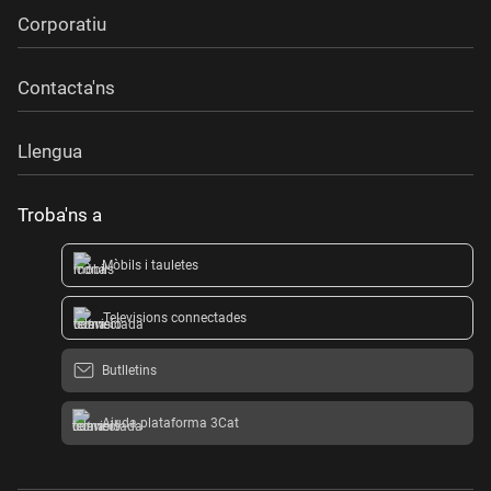
Corporatiu
Contacta'ns
Llengua
Troba'ns a
Mòbils i tauletes
Televisions connectades
Butlletins
Ajuda plataforma 3Cat