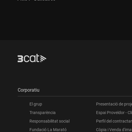
Durada:
Corporatiu
El grup
Presentació de proj
Transparència
Espai Proveïdor - Cl
Responsabilitat social
Perfil del contracta
Fundació La Marató
Còpia i Venda d'im