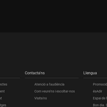
Contacta'ns
Llengua
ectes
Atenció a l'audiència
Promoció 
ient
Com veure'ns i escoltar-nos
ésAdir
nt
Visita'ns
Espai de 
atges
Bon dia. 