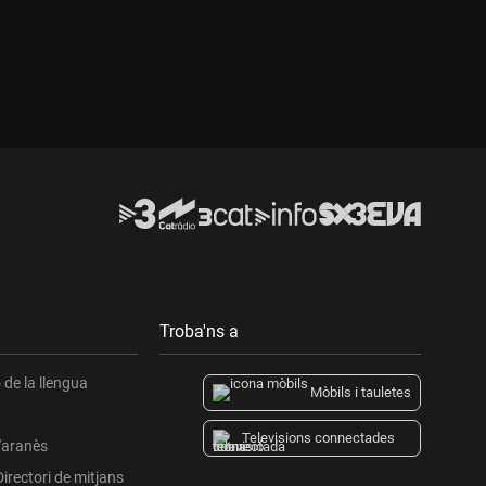
Troba'ns a
de la llengua
Mòbils i tauletes
Televisions connectades
l'aranès
Directori de mitjans