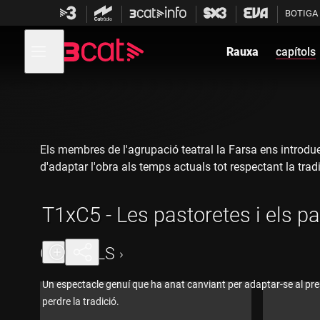
Anar
Anar
BOTIGA
a
al
la
contingut
Obre
navegació
menú
Rauxa
capítols
de
principal
navegació
Els membres de l'agrupació teatral la Farsa ens introdue
d'adaptar l'obra als temps actuals tot respectant la tradi
T1xC5 - Les pastoretes i els p
CAPÍTOLS
Un espectacle genuí que ha anat canviant per adaptar-se al pre
perdre la tradició.