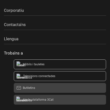
Corporatiu
Contacta'ns
Llengua
Troba'ns a
Mòbils i tauletes
Televisions connectades
Butlletins
Ajuda plataforma 3Cat