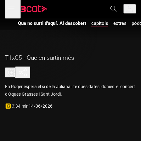
Anar
Anar
Obre
menú
a
al
de
la
contingut
navegació
navegació
Que no surti d'aquí. Al descobert
capítols
extres
pòd
principal
T1xC5 - Que en surtin més
En Roger espera el sí de la Juliana i té dues dates idònies: el concert
d'Oques Grasses i Sant Jordi.
Durada:
34 min
14/06/2026