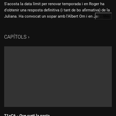
S'acosta la data límit per renovar temporada i en Roger ha
d'obtenir una resposta definitiva (i tant de bo afirmativa) de la
Juliana. Ha convocat un sopar amb l'Albert Om i en Jair
…
Més
Dominguez, i té una excusa immillorable per exaltar l'amistat:
el concert d'Oques Grasses. Tota la tensió, els dubtes i l'amor
que hi ha entre l'equip es posen de manifest a la diada de
CAPÍTOLS
Sant Jordi.
T1xC6 - Que surti la pasta