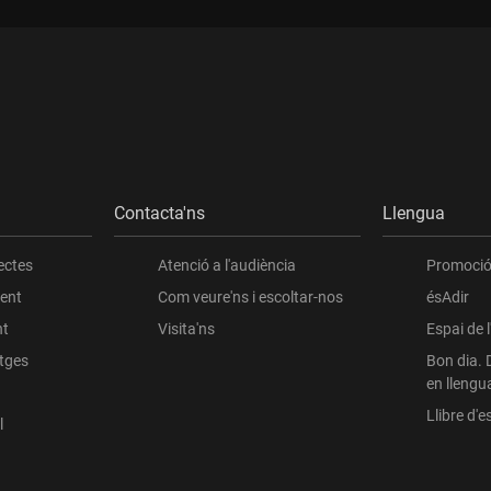
Contacta'ns
Llengua
ectes
Atenció a l'audiència
Promoció 
ient
Com veure'ns i escoltar-nos
ésAdir
nt
Visita'ns
Espai de 
atges
Bon dia. 
en llengu
Llibre d'es
l