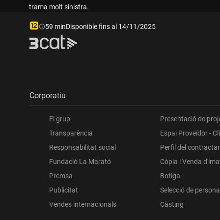
trama molt sinistra.
Durada:
59 min
Disponible fins al 14/11/2025
Corporatiu
El grup
Presentació de proj
Transparència
Espai Proveïdor - Cl
Responsabilitat social
Perfil del contracta
Fundació La Marató
Còpia i Venda d'im
Premsa
Botiga
Publicitat
Selecció de persona
Vendes internacionals
Càsting