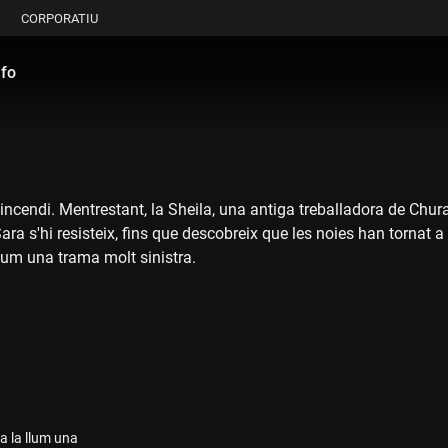
CORPORATIU
nfo
ncendi. Mentrestant, la Sheila, una antiga treballadora de Chura
Sara s'hi resisteix, fins que descobreix que les noies han tornat a
llum una trama molt sinistra.
 a la llum una