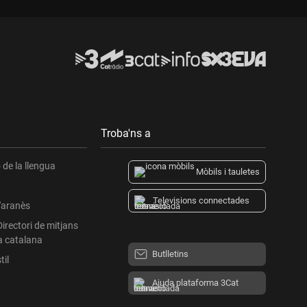
Troba'ns a
de la llengua
Mòbils i tauletes
Televisions connectades
l'aranès
Directori de mitjans
a catalana
Butlletins
til
Ajuda plataforma 3Cat