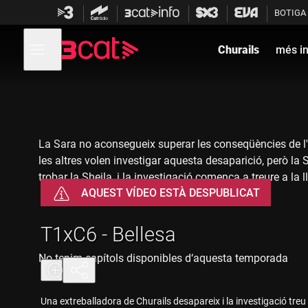
Anar
Anar
BOTIGA
a
al
la
contingut
Obre
navegació
menú
Churails
més i
de
principal
navegació
La Sara no aconsegueix superar les conseqüències de l'i
les altres volen investigar aquesta desaparició, però la 
trobar la Sheila, i la investigació comença a treure a la 
AQUEST VÍDEO ESTÀ DESPUBLICAT
T1xC6 - Bellesa
No tenim capítols disponibles d‘aquesta temporada
Una extreballadora de Churails desapareix i la investigació treu