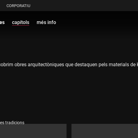
CORPORATIU
es
capítols
més info
obrim obres arquitectòniques que destaquen pels materials de km0,
es tradicions