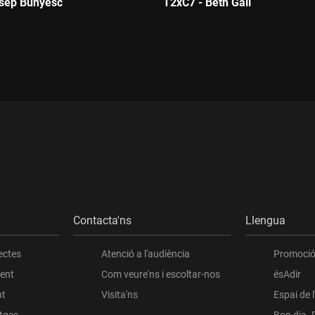
osep Bunyesc
T2xC7 - Beth Galí
Durada:
Contacta'ns
Llengua
ectes
Atenció a l'audiència
Promoció 
ient
Com veure'ns i escoltar-nos
ésAdir
nt
Visita'ns
Espai de 
atges
Bon dia. 