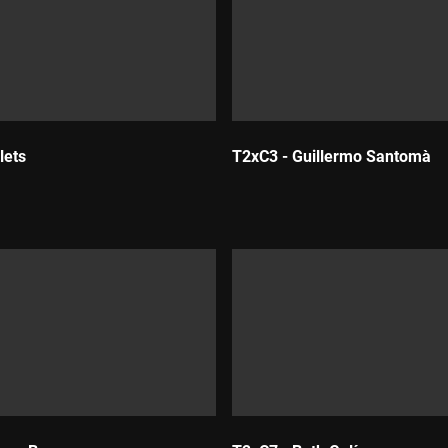
lets
T2xC3 - Guillermo Santomà
Durada: