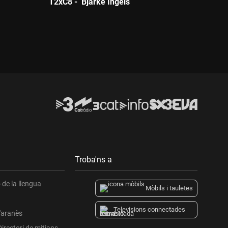
T2xC8 - Bjarke Ingels
Durada:
Troba'ns a
de la llengua
Mòbils i tauletes
Televisions connectades
l'aranès
Directori de mitjans