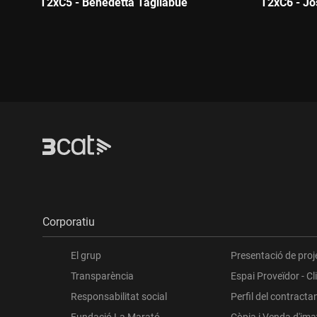
T2xC5 - Benedetta Tagliabue
T2xC6 - J
Durada:
Durada:
Corporatiu
El grup
Presentació de proj
Transparència
Espai Proveïdor - Cl
Responsabilitat social
Perfil del contracta
Fundació La Marató
Còpia i Venda d'im