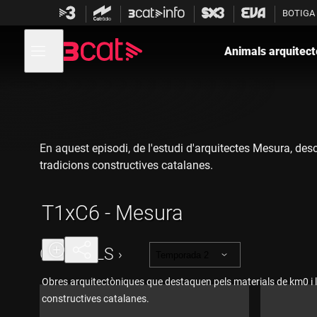
Anar
Anar
BOTIGA
a
al
la
contingut
Obre
navegació
menú
Animals arquitect
de
principal
navegació
En aquest episodi, de l'estudi d'arquitectes Mesura, desc
tradicions constructives catalanes.
T1xC6 - Mesura
CAPÍTOLS
Temporada 2
Obres arquitectòniques que destaquen pels materials de km0 i l
constructives catalanes.