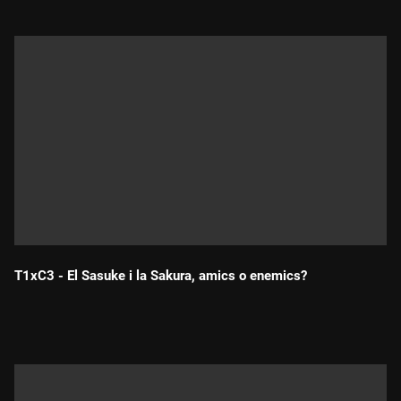
T1xC3 - El Sasuke i la Sakura, amics o enemics?
Durada: