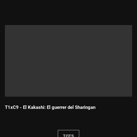
Durada:
T1xC9 - El Kakashi: El guerrer del Sharingan
Durada:
TOTS