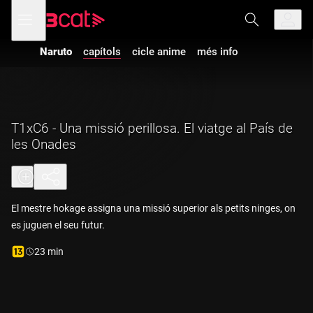
Anar
Anar
Obre
menú
a
al
de
la
contingut
navegació
navegació
Naruto
capítols
cicle anime
més info
principal
T1xC6 - Una missió perillosa. El viatge al País de
les Onades
El mestre hokage assigna una missió superior als petits ninges, on
es juguen el seu futur.
Durada:
23 min