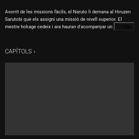
Avorrit de les missions fàcils, el Naruto li demana al Hiruzen
Sarutobi que els assigni una missió de nivell superior. El
mestre hokage cedeix i ara hauran d'acompanyar un
…
Més
constructor de ponts que es diu Tazuna a casa seva, al País
de les Onades. Durant la missió, s'enfrontaran a chuunins de
la Vila Oculta de la Boira, entre d'altres.
CAPÍTOLS