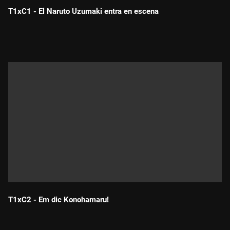
T1xC1 - El Naruto Uzumaki entra en escena
Durada:
T1xC2 - Em dic Konohamaru!
Durada: