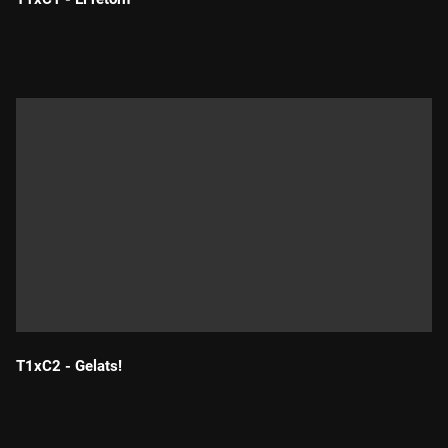
Durada:
T1xC2 - Gelats!
Durada: