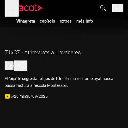
Anar
Anar
Obre
menú
a
al
de
la
contingut
navegació
navegació
Vinagreta
capítols
extres
més info
principal
T1xC7 - Atrinxerats a Llavaneres
El "pijo" té segrestat el gos de l'Úrsula i un retir amb ayahuasca
passa factura a l'escola Montessori.
Durada:
28 min
30/09/2025