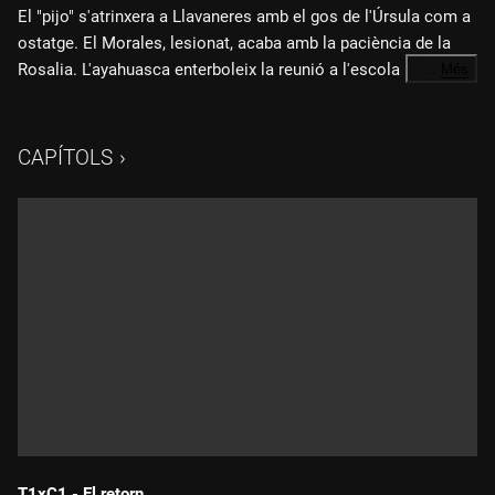
El "pijo" s'atrinxera a Llavaneres amb el gos de l'Úrsula com a
ostatge. El Morales, lesionat, acaba amb la paciència de la
Rosalia. L'ayahuasca enterboleix la reunió a l'escola
…
Més
Montessori.
CAPÍTOLS
T1xC1 - El retorn