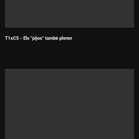
T1xC5 - Els "pijos" també ploren
Durada: