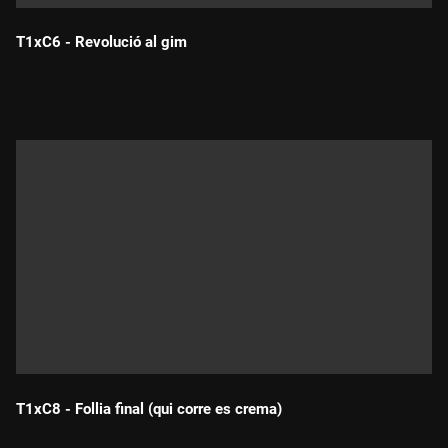
T1xC6 - Revolució al gim
Durada:
T1xC8 - Follia final (qui corre es crema)
Durada: