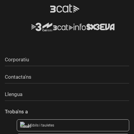
Corporatiu
Contacta'ns
Llengua
Troba'ns a
Mòbils i tauletes