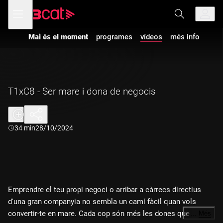
Anar
Anar
Obre
menú
a
al
de
la
contingut
navegació
navegació
Mai és el moment
programes
vídeos
més info
principal
T1xC8 - Ser mare i dona de negocis
Durada:
34 min
28/10/2024
Emprendre el teu propi negoci o arribar a càrrecs directius
d'una gran companyia no sembla un camí fàcil quan vols
convertir-te en mare. Cada cop són més les dones que
…
Més