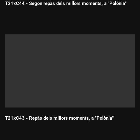
T21xC44 - Segon repàs dels millors moments, a "Polònia"
app per convertir insults en missatges més suaus: Autoinsult
Durada:
Corrector.
I Florentino Pérez (Jordi Ríos) substituirà Salvador Illa en el
monòleg final i s'acomiadarà del programa i de la Lliga.
T21xC43 - Repàs dels millors moments, a "Polònia"
Durada: