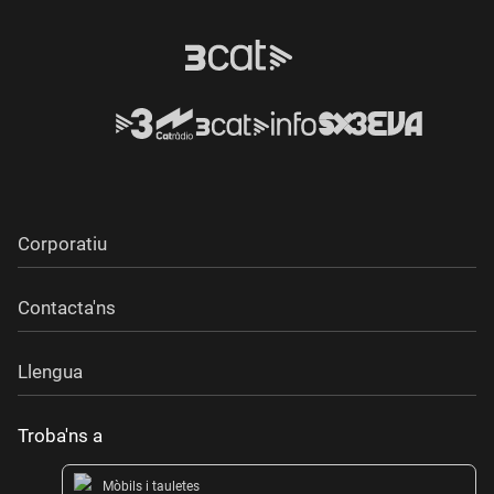
Corporatiu
Contacta'ns
Llengua
Troba'ns a
Mòbils i tauletes