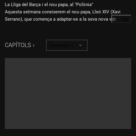
La Lliga del Barça i el nou papa, al "Polònia"
Aquesta setmana coneixerem el nou papa, Lleó XIV (Xavi
Serrano), que comença a adaptar-se a la seva nova vida al
…
Més
Vaticà i farà modificacions per adaptar-se a l'estil nord-
americà de fer les coses: fer-ho tot en gran.
També tindrem un musical dedicat a l'home de moda: Hansi
CAPÍTOLS
Temporada 21
Flick (Ivan Labanda), l'entrenador que ha canviat el joc del
Barça i la mentalitat dels culers. Es tracta de la versió de
"Think", d'Aretha Franklin, interpretada per Alèxia Pascual.
Victòria del Barça en el clàssic malgrat el polèmic arbitratge.
Florentino Pérez (Jordi Ríos) es convertirà en el protagonista
de "La jugada de Maquiavel" per mirar de salvar la Lliga i triar
uns àrbitres que sabotegin el VAR.
Sabrem com va anar la signatura del Pacte per la Llengua
entre Salvador Illa (Queco Novell), Jéssica Albiach (Lara Díez)
i Oriol Junqueras (Cesc Casanovas). I Víctor Patsi (Xavi
Espinosa) recollirà les opinions dels tres polítics al postgag.
Després de la polèmica pels whatsapps filtrats pel diari El
Mundo, Pedro Sánchez (Pep Plaza) ens presentarà una nova