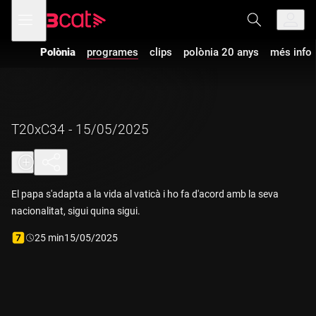
Anar
Anar
Obre
menú
a
al
de
la
contingut
navegació
navegació
Polònia
programes
clips
polònia 20 anys
més info
principal
T20xC34 - 15/05/2025
El papa s'adapta a la vida al vaticà i ho fa d'acord amb la seva
nacionalitat, sigui quina sigui.
Durada:
25 min
15/05/2025