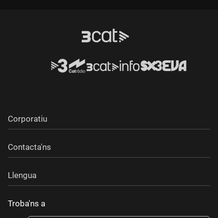
Corporatiu
Contacta'ns
Llengua
Troba'ns a