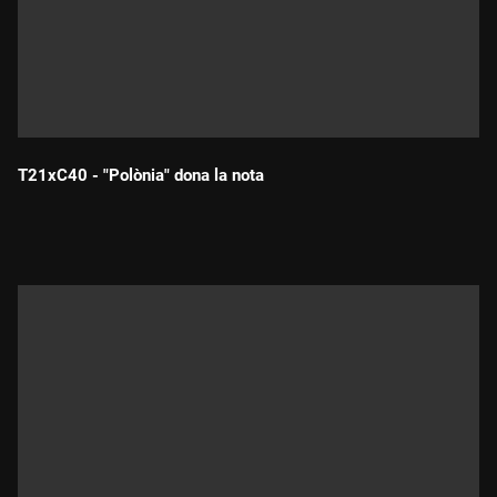
T21xC40 - "Polònia" dona la nota
Durada: