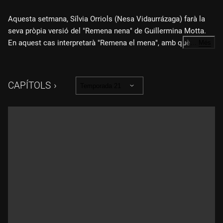
Aquesta setmana, Sílvia Orriols (Nesa Vidaurrázaga) farà la
seva pròpia versió del "Remena nena" de Guillermina Motta.
En aquest cas interpretarà "Remena el mena", amb què ens
…
Més
explicarà els secrets de l'èxit d'Aliança Catalana.
Mentrestant, Salvador Illa (Queco Novell) començarà un
CAPÍTOLS
Temporada 21
entrenament per enfrontar-se al debat de política general. Un
debat que ha aconseguit superar el seu assossec, un poder
que el converteix en un superheroi: SosiegoMan, capaç de
calmar qualsevol situació.
Donald Trump (Jordi Soriano) emularà John Lennon per
demanar la pau a Gaza i mirar d'aconseguir el Nobel de la Pau.
Després que la policia trobés sobres amb diners en efectiu a
la seu del PSOE, Pedro Sánchez (Pep Plaza) ha començat a
assemblar-se una mica massa a Mariano Rajoy.