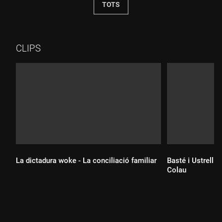
TOTS
CLIPS
La dictadura woke - La conciliació familiar
Basté i Ustrell i
Colau
Durada:
Durada: