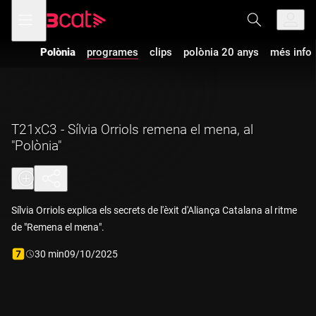
Anar
Anar
Obre
menú
a
al
de
la
contingut
navegació
navegació
Polònia
programes
clips
polònia 20 anys
més info
principal
T21xC3 - Sílvia Orriols remena el mena, al
"Polònia"
Sílvia Orriols explica els secrets de l'èxit d'Aliança Catalana al ritme
de "Remena el mena".
Durada:
30 min
09/10/2025