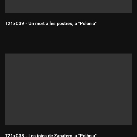
T21xC39 - Un mort a les postres, a "Polònia"
Durada:
T21xC38 - Les joies de Zapatero, a "Polònia"