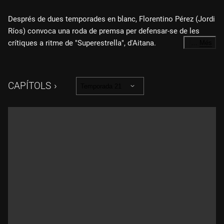
Després de dues temporades en blanc, Florentino Pérez (Jordi
Ríos) convoca una roda de premsa per defensar-se de les
crítiques a ritme de "Superestrella", d'Aitana.
…
Més
A més, el president del Reial Madrid funda el seu propi "club
de la lluita" per acabar amb els periodistes que el critiquen.
CAPÍTOLS
Temporada 21
Això sí, hauran de lluitar amb les regles imposades per
Florentino.
Salvador Illa (Queco Novell), Albert Dalmau (Ivan Labanda) i la
consellera d'Educació, Esther Niubó (Alba Florejachs) es
reuneixen amb els docents per mirar d'arribar a un acord que
posi fi a les vagues de les escoles.
Josep Lluís Trapero (Pep Plaza), després d'infiltrar mestres a
les escoles, seguirà infiltrant-se en altres llocs.
El "Sense ficció" ens parlarà dels "tribuneros", un petit reducte