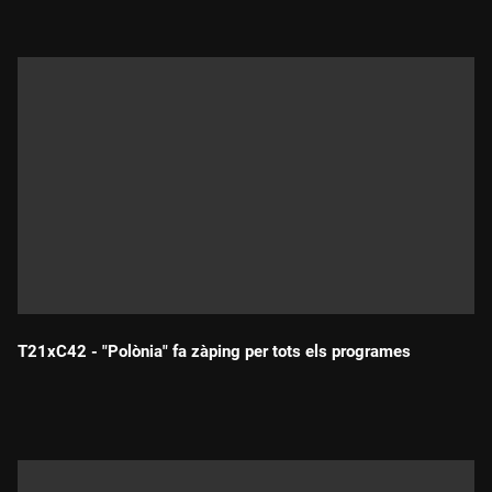
eleccions. Sortirà bé, l'experiment?
T21xC42 - "Polònia" fa zàping per tots els programes
Durada: