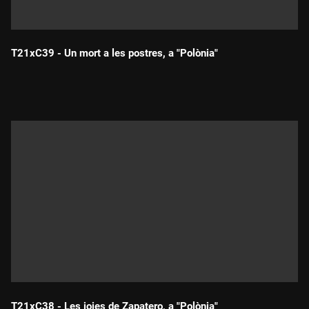
T21xC39 - Un mort a les postres, a "Polònia"
Durada:
T21xC38 - Les joies de Zapatero, a "Polònia"