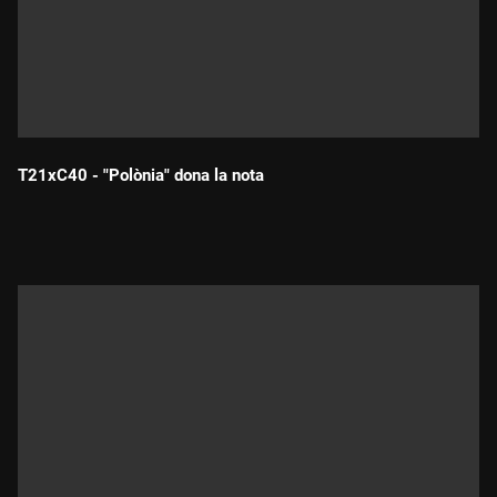
T21xC40 - "Polònia" dona la nota
Durada: