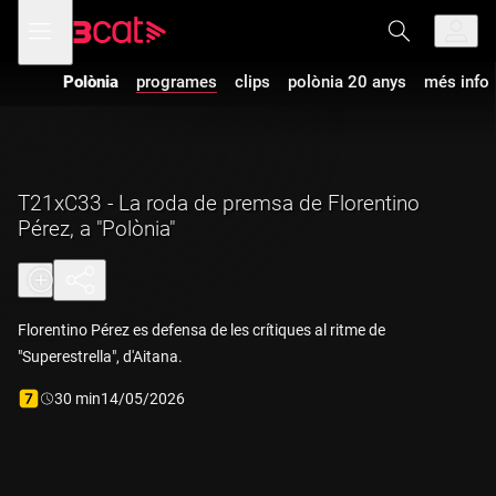
Anar
Anar
Obre
menú
a
al
de
la
contingut
navegació
navegació
Polònia
programes
clips
polònia 20 anys
més info
principal
T21xC33 - La roda de premsa de Florentino
Pérez, a "Polònia"
Florentino Pérez es defensa de les crítiques al ritme de
"Superestrella", d'Aitana.
Durada:
30 min
14/05/2026