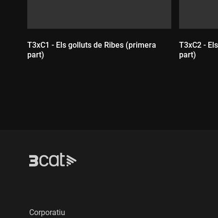
T3xC1 - Els golluts de Ribes (primera
T3xC2 - Els
part)
part)
Durada:
Durada
Corporatiu