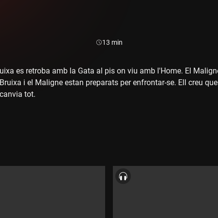
Durada:
13 min
ruixa es retroba amb la Gata al pis on viu amb l'Home. El Maligne
a Bruixa i el Maligne estan preparats per enfrontar-se. Ell creu qu
canvia tot.