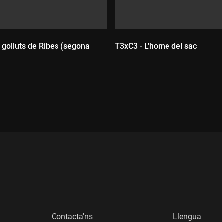
 golluts de Ribes (segona
T3xC3 - L'home del sac
Durada:
:
Contacta'ns
Llengua