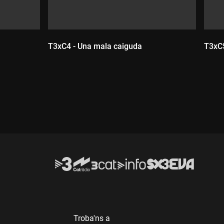
T3xC4 - Una mala caiguda
T3xC5
Durada:
D
Troba'ns a