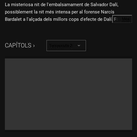
La misteriosa nit de l'embalsamament de Salvador Dalí,
possiblement la nit més intensa per al forense Narcís
Bardalet a l'alçada dels millors cops d'efecte de Dalí. Fins i tot
…
Més
un cop mort, el geni empordanès va deixar per a la història
una nit inesborrable. I surrealista.
CAPÍTOLS
Temporada 2