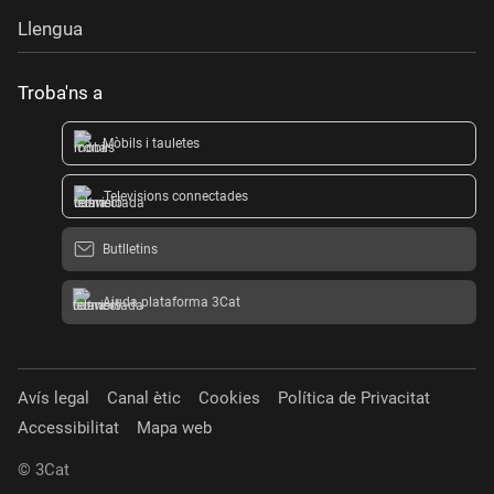
Llengua
Troba'ns a
Mòbils i tauletes
Televisions connectades
Butlletins
Ajuda plataforma 3Cat
Avís legal
Canal ètic
Cookies
Política de Privacitat
Accessibilitat
Mapa web
© 3Cat