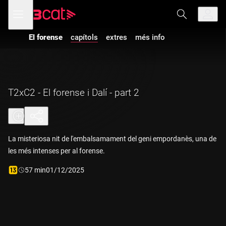
Anar
Anar
Obre
menú
a
al
de
la
contingut
navegació
navegació
Vés a la versió
El forense
capítols
extres
més info
principal
amb
audiodescripció
de
El forense
-
T2xC2 - El
forense i Dalí -
part 2
T2xC2 - El forense i Dalí - part 2
La misteriosa nit de l'embalsamament del geni empordanès, una de
les més intenses per al forense.
Durada:
57 min
01/12/2025