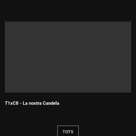
Durada:
T1xC8 - La nostra Candela
Durada:
TOTS