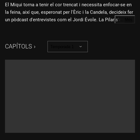
El Miqui torna a tenir el cor trencat i necessita enfocar-se en
la feina, així que, esperonat per l'Èric i la Candela, decideix fer
un pòdcast d'entrevistes com el Jordi Évole. La Pilar s'apunta
…
Més
a la universitat i la Berta té una cita amb un noi que es dedica
a imitar famosos.
CAPÍTOLS
Temporada 1