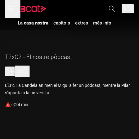
Anar
Anar
Obre
menú
a
al
de
la
contingut
navegació
navegació
Vés a la versió
La casa nostra
capítols
extres
més info
principal
amb
audiodescripció
de
La casa
nostra
-
T2xC2
- El nostre
pòdcast
T2xC2 - El nostre pòdcast
L'Èric i la Candela animen el Miqui a fer un pòdcast, mentre la Pilar
s'apunta a la universitat.
Durada:
24 min