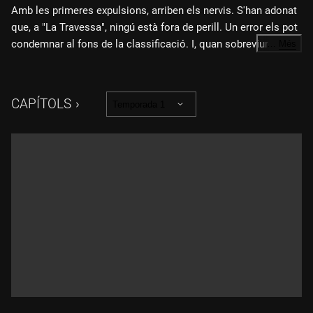
Amb les primeres expulsions, arriben els nervis. S'han adonat
que, a "La Travessa", ningú està fora de perill. Un error els pot
condemnar al fons de la classificació. I, quan sobreviure
…
Més
depèn d'una decisió, la resposta és clara. Almenys, per a
algunes parelles. Només fa 24 hores que es coneixen, però ja
hi ha qui ha pintat una diana als seus rivals.
CAPÍTOLS
Temporada 1