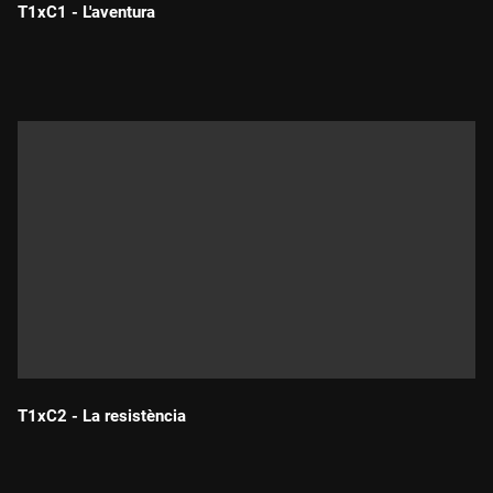
T1xC1 - L'aventura
Durada:
T1xC2 - La resistència
Durada: