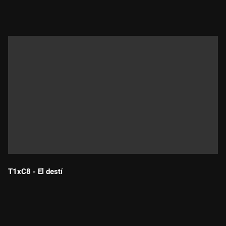
Durada:
T1xC8 - El destí
Durada: