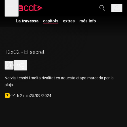
Anar
Anar
Obre
menú
a
al
de
la
contingut
navegació
navegació
La travessa
capítols
extres
més info
principal
T2xC2 - El secret
Nervis, tensió i molta rivalitat en aquesta etapa marcada per la
pluja.
Durada:
1 h 2 min
25/09/2024