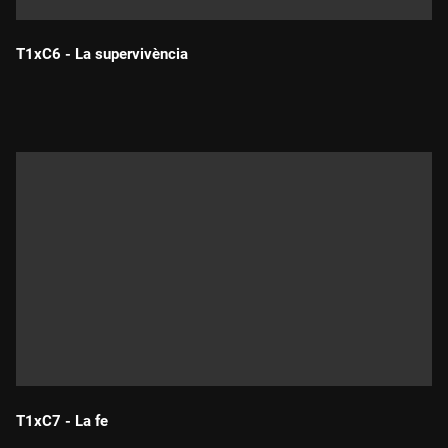
T1xC6 - La supervivència
Durada:
T1xC7 - La fe