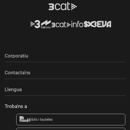
Corporatiu
Contacta'ns
Llengua
Troba'ns a
Mòbils i tauletes