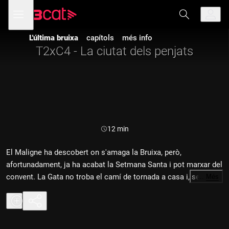
Anar
Anar
Obre
menú
a
al
de
la
contingut
navegació
navegació
L'última bruixa
capítols
més info
principal
T2xC4 - La ciutat dels penjats
Durada:
12 min
El Maligne ha descobert on s'amaga la Bruixa, però,
afortunadament, ja ha acabat la Setmana Santa i pot marxar del
convent. La Gata no troba el camí de tornada a casa i, sense
…
Més
saber com, es trasllada a la Barcelona del segle XV, en un lloc
on hi ha forques i penjats. I potser ànimes en pena, també.