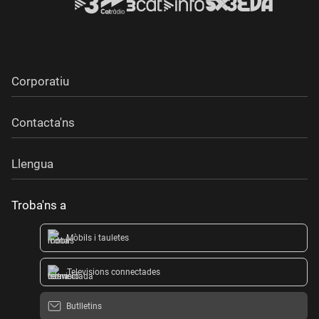
Corporatiu
Contacta'ns
Llengua
Troba'ns a
Mòbils i tauletes
Televisions connectades
Butlletins