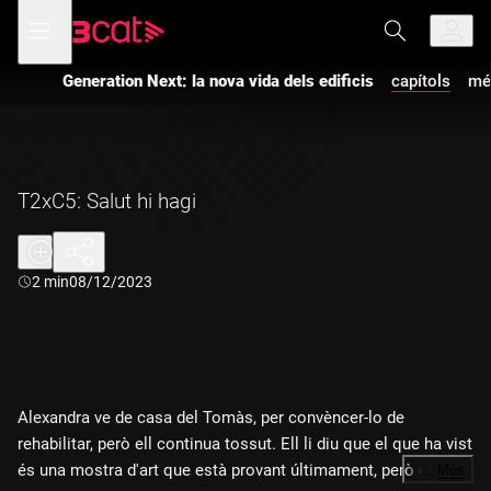
Anar
Anar
Obre
menú
a
al
de
la
contingut
navegació
navegació
Generation Next: la nova vida dels edificis
capítols
mé
principal
T2xC5: Salut hi hagi
Durada:
2 min
08/12/2023
Alexandra ve de casa del Tomàs, per convèncer-lo de
rehabilitar, però ell continua tossut. Ell li diu que el que ha vist
és una mostra d'art que està provant últimament, però ella li
…
Més