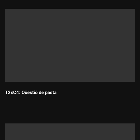
T2xC4: Qüestió de pasta
Durada: