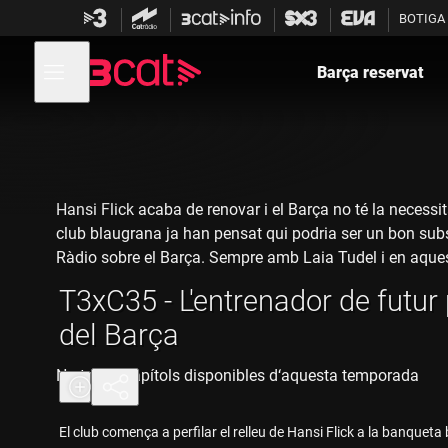
Anar
Anar
BOTIGA
a
al
la
contingut
Obre
navegació
menú
Barça reservat
de
principal
navegació
Hansi Flick acaba de renovar i el Barça no té la necessi
club blaugrana ja han pensat qui podria ser un bon substit
Ràdio sobre el Barça. Sempre amb Laia Tudel i en aque
T3xC35 - L'entrenador de futur 
del Barça
No tenim capítols disponibles d‘aquesta temporada
El club comença a perfilar el relleu de Hansi Flick a la banqueta