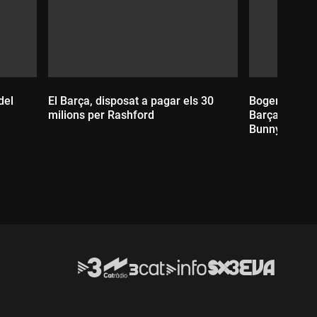
del
El Barça, disposat a pagar els 30
Bogeria total
milions per Rashford
Barça per ana
Bunny
Durada:
Durada: