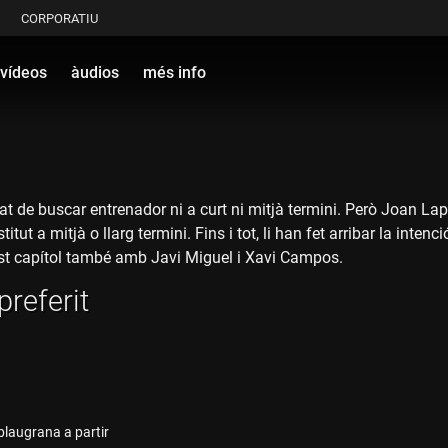
CORPORATIU
vídeos
àudios
més info
tat de buscar entrenador ni a curt ni mitjà termini. Però Joan L
ut a mitjà o llarg termini. Fins i tot, li han fet arribar la inte
st capítol també amb Javi Miguel i Xavi Campos.
preferit
 blaugrana a partir