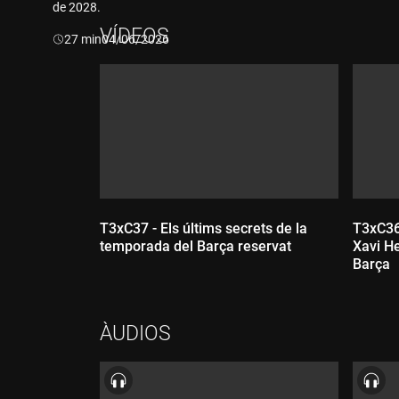
de 2028.
VÍDEOS
Durada:
27 min
04/06/2026
T3xC37 - Els últims secrets de la
T3xC36
temporada del Barça reservat
Xavi H
Barça
ÀUDIOS
Durada:
Dur