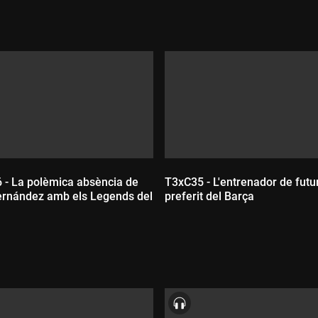
 - La polèmica absència de
T3xC35 - L'entrenador de futu
ernández amb els Legends del
preferit del Barça
Durada:
ada: