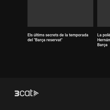
Els últims secrets de la temporada
La pol
del "Barça reservat"
Hernán
Barça
Durada:
Dur