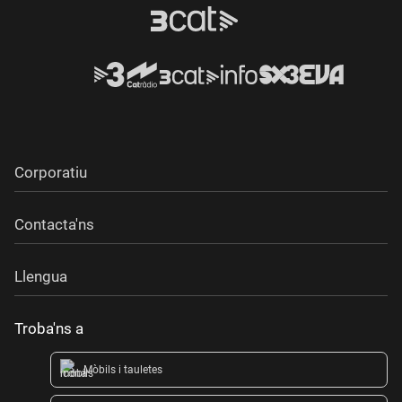
Corporatiu
Contacta'ns
Llengua
Troba'ns a
Mòbils i tauletes