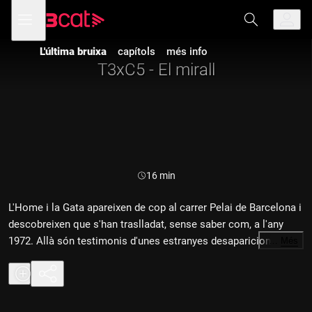
Anar
Anar
Obre
menú
a
al
de
la
contingut
navegació
navegació
L'última bruixa
capítols
més info
principal
T3xC5 - El mirall
Durada:
16 min
L'Home i la Gata apareixen de cop al carrer Pelai de Barcelona i
descobreixen que s'han traslladat, sense saber com, a l'any
1972. Allà són testimonis d'unes estranyes desaparicions.
…
Més
Quan tornen al segle XXI, la Gata desapareix i torna la dona.