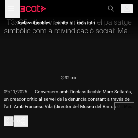
Anar
Anar
Obre
menú
a
al
de
la
contingut
navegació
navegació
T3xC5 - L'activisme artístic i el paisatge
Inclassificables
capítols
més info
principal
simbòlic com a reivindicació social: Marc
Sellarès
Durada:
32 min
09/11/2025
Conversem amb l'inclassificable Marc Sellarès,
un creador crític al servei de la denúncia constant a través de
l'art. Amb Francesc Vilà (director del Museu del Barroc de
…
Més
Catalunya, a Manresa) explorem nous reptes i objectius del
museu.