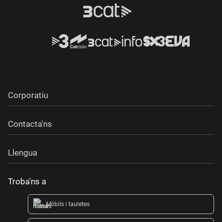
Corporatiu
Contacta'ns
Llengua
Troba'ns a
Mòbils i tauletes