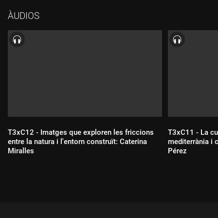
ÀUDIOS
T3xC12 - Imatges que exploren les friccions
T3xC11 - La cu
entre la natura i l'entorn construït: Caterina
mediterrània i 
Miralles
Pérez
Durada:
Durada: