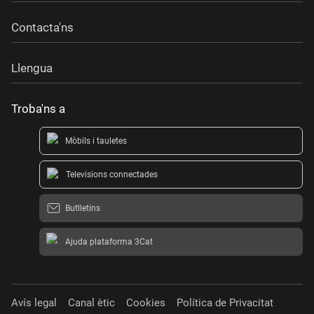
Contacta'ns
Llengua
Troba'ns a
Mòbils i tauletes
Televisions connectades
Butlletins
Ajuda plataforma 3Cat
Avís legal
Canal ètic
Cookies
Política de Privacitat