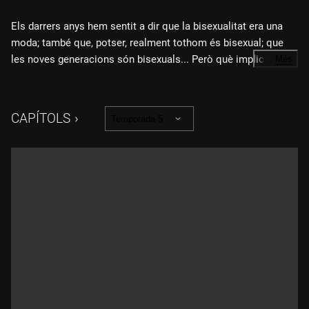
Els darrers anys hem sentit a dir que la bisexualitat era una
moda; també que, potser, realment tothom és bisexual; que
les noves generacions són bisexuals... Però què implica, ben
…
Més
bé, ser bisexual? Quina és la bisexualitat "exemplar"? Quines
formes pren la bifòbia? Quins estigmes carreguen les
persones bisexuals? En parlem amb Elisa Coll, Anna Enguix,
CAPÍTOLS
Temporada 5
Andrea Mena, Thaïs Cuadreny i Oscar Sala.