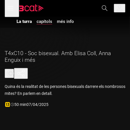
Anar
Anar
Obre
menú
a
al
de
la
contingut
navegació
navegació
La turra
capítols
més info
principal
T4xC10 - Soc bisexual. Amb Elisa Coll, Anna
Enguix i més
Quina és la realitat de les persones bisexuals darrere els nombrosos
mites? En parlem en detall.
Durada:
50 min
07/04/2025