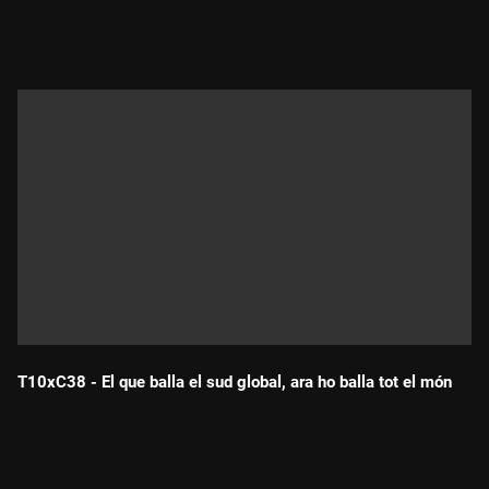
Durada:
T10xC38 - El que balla el sud global, ara ho balla tot el món
Durada: