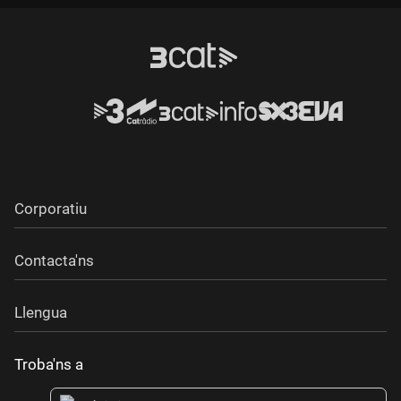
Corporatiu
Contacta'ns
Llengua
Troba'ns a