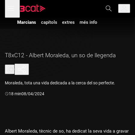
Anar
Anar
Obre
menú
a
al
de
la
contingut
navegació
navegació
Marcians
capítols
extres
més info
principal
T8xC12 - Albert Moraleda, un so de llegenda
Moraleda, tota una vida dedicada a la cerca del so perfecte.
Durada:
18 min
08/04/2024
Albert Moraleda, tècnic de so, ha dedicat la seva vida a gravar