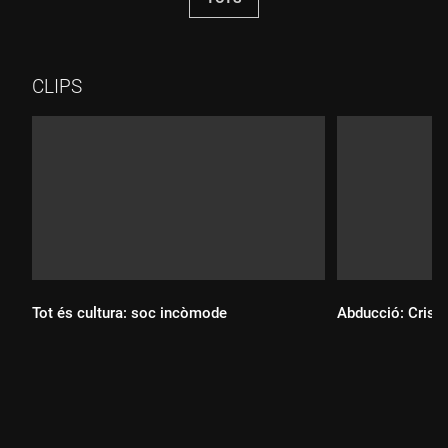
CLIPS
Tot és cultura: soc incòmode
Abducció: Crist
Durada:
Durada: