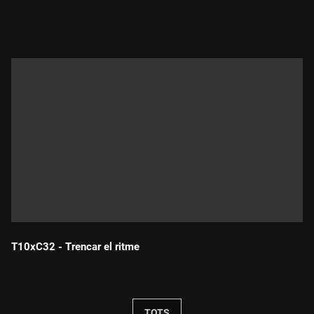
Durada:
T10xC32 - Trencar el ritme
Durada:
TOTS