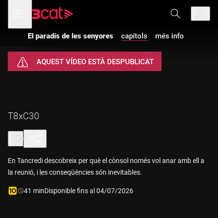
Anar
Anar
Obre
menú
a
al
de
la
contingut
navegació
navegació
El paradís de les senyores
capítols
més info
principal
AQUEST VÍDEO ESTÀ DESPUBLICAT
T8xC30
En Tancredi descobreix per què el cònsol només vol anar amb ell a
la reunió, i les conseqüències són inevitables.
Durada:
41 min
Disponible fins al 04/07/2026