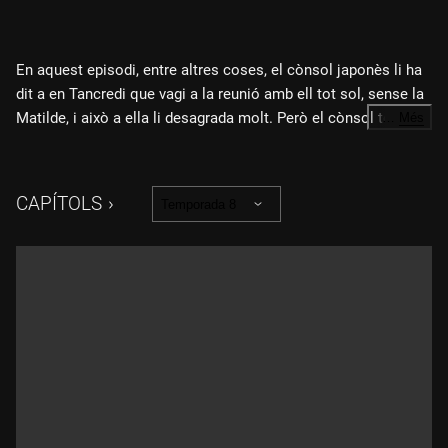
En aquest episodi, entre altres coses, el cònsol japonès li ha
dit a en Tancredi que vagi a la reunió amb ell tot sol, sense la
Matilde, i això a ella li desagrada molt. Però el cònsol té un
…
Més
motiu concret per haver dit això, i quan en Tancredi el
conegui, la seva reacció tindrà moltes conseqüències. Al
Paradís estan molt contents amb en Matteo perquè els ha
CAPÍTOLS
Temporada 8
resolt perfectament el problema amb Hisenda. L'Alfredo ha
tingut una altra idea per fer contenta la Irene i li demana a
l'Armando que l'ajudi a mantenir la sorpresa i no li digui la
veritat quan ella s'estranyi de no veure'l al Paradís.