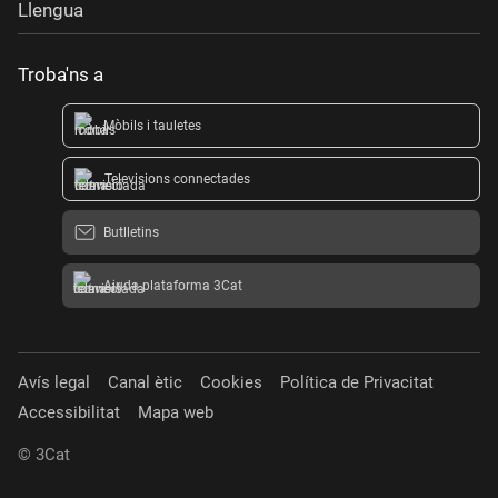
Llengua
Troba'ns a
Mòbils i tauletes
Televisions connectades
Butlletins
Ajuda plataforma 3Cat
Avís legal
Canal ètic
Cookies
Política de Privacitat
Accessibilitat
Mapa web
© 3Cat