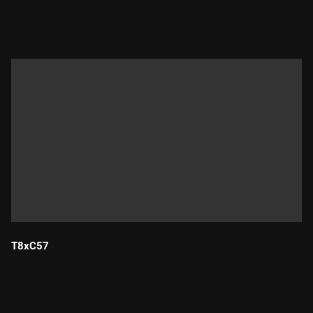
Durada:
T8xC57
Durada: